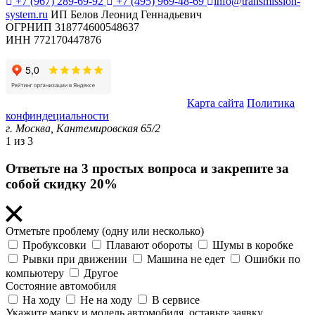
+7 (967) 289-69-92
+7 (495) 969-48-69
info@transmission-
system.ru
ИП Белов Леонид Геннадьевич
ОГРНИП 318774600548637
ИНН 772170447876
© Transmission System (с) 2020-2026 |
Карта сайта
Политика
конфиндециальности
г. Москва,
Кантемировская 65/2
1
из 3
Ответьте на 3 простых вопроса и закрепите за
собой скидку 20%
Отметьте проблему (одну или несколько)
Пробуксовки
Плавают обороты
Шумы в коробке
Рывки при движении
Машина не едет
Ошибки по
компьютеру
Другое
Состояние автомобиля
На ходу
Не на ходу
В сервисе
Укажите марку и модель автомобиля, оставьте заявку