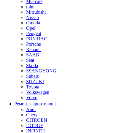
MG cars
mini
Mitsubishi
Nissan
Omoda
Opel
Peugeot
PONTIAC
Porsche
Renault
SAAB
Seat
Skoda
SSANGYONG
Subaru
SUZUKI
Toyota
Volkswagen
Volvo
Ремонт вариаторов
Audi
Chery
CITROEN
DODGE
INFINITI