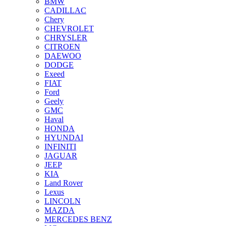
BMW
CADILLAC
Chery
CHEVROLET
CHRYSLER
CITROEN
DAEWOO
DODGE
Exeed
FIAT
Ford
Geely
GMC
Haval
HONDA
HYUNDAI
INFINITI
JAGUAR
JEEP
KIA
Land Rover
Lexus
LINCOLN
MAZDA
MERCEDES BENZ