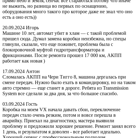
прямо небо и земля, сейчас все стараються потому что иначе
не выжить, но разница во первых по оснащению,
оборудования много такого про которое даже не знал что оно
есть а оно есть))
20.09.2024
Игорь
Машине 10 лет, автомат убит в хлам — с такой проблемой
пришел сюда. Думал замена коробки неизбежна, но спецы
глянули, сказали, что еще поживет, проблема была с
блокировочной муфтой гидротрансформатора и
фрикционами. После ремонта прошел 17 000 км, АКПП
работает как новая )
17.09.2024
Антон
Сломалась АКПП на Чери Тигго 8, машина дергалась при
смене передач. Нужно было ехать в командировку, но на таком
авто стремно — еще станет в дороге. Ребята из Transmission
System все сделали за два дня, за что большое спасибо.
03.09.2024
Гость
Коробка на моем VX начала давать сбои, переключение
передач стало очень резким, потом и вовсе перешла в
аварийку. Приехал на диагностику, мастера выявили
проблему и предложили хорошее решение. Ремонт занял всего
1 день, и результатом я доволен - все работает идеально.
Хороший сервис с профессиональным подходом.