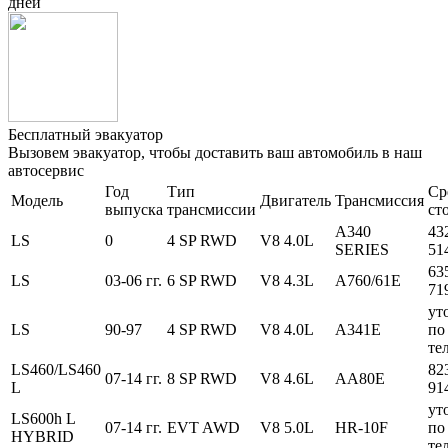
дней
Бесплатный эвакуатор
Вызовем эвакуатор, чтобы доставить ваш автомобиль в наш
автосервис
Год
Тип
Ср
Модель
Двигатель
Трансмиссия
выпуска
трансмиссии
ст
A340
43
LS
0
4 SP RWD
V8 4.0L
SERIES
51
63
LS
03-06 гг.
6 SP RWD
V8 4.3L
A760/61E
71
ут
LS
90-97
4 SP RWD
V8 4.0L
A341E
по
те
LS460/LS460
82
07-14 гг.
8 SP RWD
V8 4.6L
AA80E
L
91
ут
LS600h L
07-14 гг.
EVT AWD
V8 5.0L
HR-10F
по
HYBRID
те