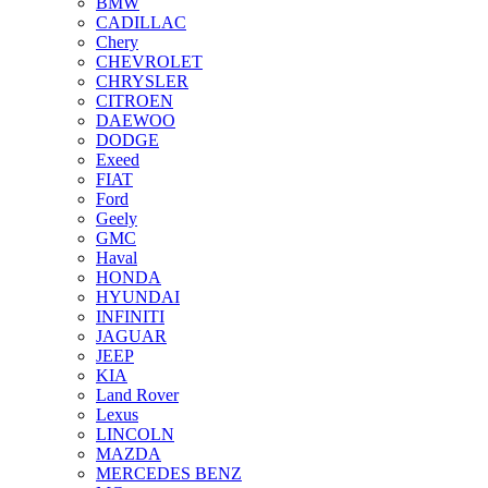
BMW
CADILLAC
Chery
CHEVROLET
CHRYSLER
CITROEN
DAEWOO
DODGE
Exeed
FIAT
Ford
Geely
GMC
Haval
HONDA
HYUNDAI
INFINITI
JAGUAR
JEEP
KIA
Land Rover
Lexus
LINCOLN
MAZDA
MERCEDES BENZ