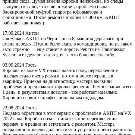
пришел сюда. Думал замена коробки неизбежна, но спецы
глянули, сказали, что еще поживет, проблема была с
блокировочной муфтой гидротрансформатора и
фрикционами. После ремонта прошел 17 000 км, АКПП
работает как новая )
17.09.2024
Антон
Сломалась АКПП на Чери Тигго 8, машина дергалась при
смене передач. Нужно было ехать в командировку, но на таком
авто стремно — еще станет в дороге. Ребята из Transmission
System все сделали за два дня, за что большое спасибо.
03.09.2024
Гость
Коробка на моем VX начала давать сбои, переключение
передач стало очень резким, потом и вовсе перешла в
аварийку. Приехал на диагностику, мастера выявили
проблему и предложили хорошее решение. Ремонт занял всего
1 день, и результатом я доволен - все работает идеально.
Хороший сервис с профессиональным подходом.
23.08.2024
Гость
Недавно обратился в этот сервис с проблемой в АКПП на VX
2022 года. Коробка начала пинаться при переключении
передач, и я решил не затягивать с ремонтом. Мастера
оперативно провели диагностику и устранили неисправность.
Ремонт сделали быстро и качественно, машина снова работает