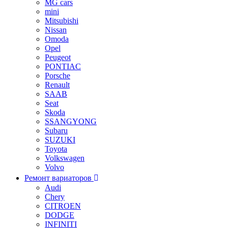
MG cars
mini
Mitsubishi
Nissan
Omoda
Opel
Peugeot
PONTIAC
Porsche
Renault
SAAB
Seat
Skoda
SSANGYONG
Subaru
SUZUKI
Toyota
Volkswagen
Volvo
Ремонт вариаторов
Audi
Chery
CITROEN
DODGE
INFINITI