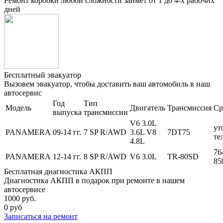
Ремонт коробки любой сложности займет от 1 до 4-х рабочих
дней
Бесплатный эвакуатор
Вызовем эвакуатор, чтобы доставить ваш автомобиль в наш
автосервис
Год
Тип
Модель
Двигатель
Трансмиссия
Ср
выпуска
трансмиссии
V6 3.0L
ут
PANAMERA
09-14 гг.
7 SP R/AWD
3.6L V8
7DT75
те
4.8L
76
PANAMERA
12-14 гг.
8 SP R/AWD
V6 3.0L
TR-80SD
85
Бесплатная диагностика АКПП
Диагностика АКПП в подарок при ремонте в нашем
автосервисе
1000 руб.
0 руб
Записаться
на ремонт