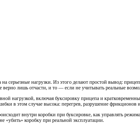
а на серьезные нагрузки. Из этого делают простой вывод: прице
ие верно лишь отчасти, и то — если не учитывать реальные во
ной нагрузкой, включая буксировку прицепа и кратковременные 
ибки в этом случае высока: перегрев, разрушение фрикционов и,
 происходит внутри коробки при буксировке, как управлять режи
е «убить» коробку при реальной эксплуатации.