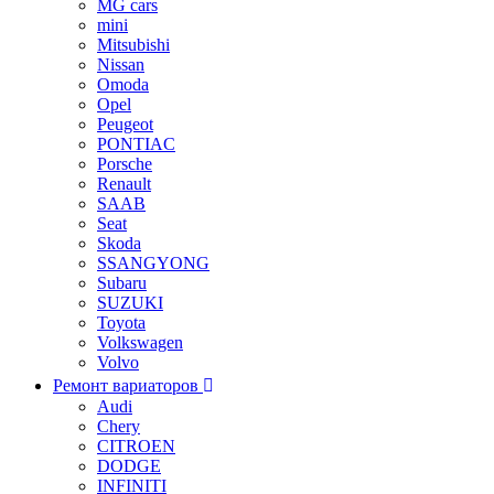
MG cars
mini
Mitsubishi
Nissan
Omoda
Opel
Peugeot
PONTIAC
Porsche
Renault
SAAB
Seat
Skoda
SSANGYONG
Subaru
SUZUKI
Toyota
Volkswagen
Volvo
Ремонт вариаторов
Audi
Chery
CITROEN
DODGE
INFINITI