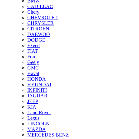
BMW
CADILLAC
Chery
CHEVROLET
CHRYSLER
CITROEN
DAEWOO
DODGE
Exeed
FIAT
Ford
Geely
GMC
Haval
HONDA
HYUNDAI
INFINITI
JAGUAR
JEEP
KIA
Land Rover
Lexus
LINCOLN
MAZDA
MERCEDES BENZ