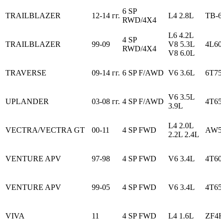
6 SP
TRAILBLAZER
12-14 гг.
L4 2.8L
TB-
RWD/4X4
L6 4.2L
4 SP
TRAILBLAZER
99-09
V8 5.3L
4L6
RWD/4X4
V8 6.0L
TRAVERSE
09-14 гг.
6 SP F/AWD
V6 3.6L
6T7
V6 3.5L
UPLANDER
03-08 гг.
4 SP F/AWD
4T6
3.9L
L4 2.0L
VECTRA/VECTRA GT
00-11
4 SP FWD
AW5
2.2L 2.4L
VENTURE APV
97-98
4 SP FWD
V6 3.4L
4T6
VENTURE APV
99-05
4 SP FWD
V6 3.4L
4T6
VIVA
11
4 SP FWD
L4 1.6L
ZF4