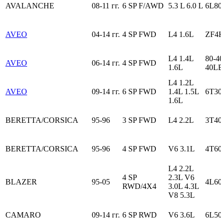
AVALANCHE
08-11 гг.
6 SP F/AWD
5.3 L 6.0 L
6L80
AVEO
04-14 гг.
4 SP FWD
L4 1.6L
ZF4
L4 1.4L
80-4
AVEO
06-14 гг.
4 SP FWD
1.6L
40L
L4 1.2L
AVEO
09-14 гг.
6 SP FWD
1.4L 1.5L
6T3
1.6L
BERETTA/CORSICA
95-96
3 SP FWD
L4 2.2L
3T4
BERETTA/CORSICA
95-96
4 SP FWD
V6 3.1L
4T6
L4 2.2L
4 SP
2.3L V6
BLAZER
95-05
4L6
RWD/4X4
3.0L 4.3L
V8 5.3L
CAMARO
09-14 гг.
6 SP RWD
V6 3.6L
6L5