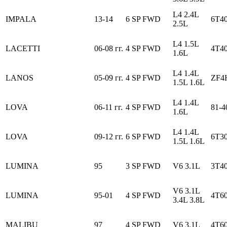
L4 2.4L
IMPALA
13-14
6 SP FWD
6T40
2.5L
L4 1.5L
LACETTI
06-08 гг.
4 SP FWD
4T4
1.6L
L4 1.4L
LANOS
05-09 гг.
4 SP FWD
ZF4
1.5L 1.6L
L4 1.4L
LOVA
06-11 гг.
4 SP FWD
81-
1.6L
L4 1.4L
LOVA
09-12 гг.
6 SP FWD
6T3
1.5L 1.6L
LUMINA
95
3 SP FWD
V6 3.1L
3T4
V6 3.1L
LUMINA
95-01
4 SP FWD
4T6
3.4L 3.8L
MALIBU
97
4 SP FWD
V6 3.1L
4T6