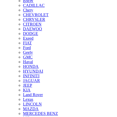
BMW
CADILLAC
Chery
CHEVROLET
CHRYSLER
CITROEN
DAEWOO
DODGE
Exeed
FIAT
Ford
Geely
GMC
Haval
HONDA
HYUNDAI
INFINITI
JAGUAR
JEEP
KIA
Land Rover
Lexus
LINCOLN
MAZDA
MERCEDES BENZ