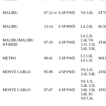
MALIBU
07-12 гг.
6 SP FWD
V6 3.6L
6T7
MALIBU
13-14
6 SP RWD
L4 2.0L
6L5
L4 2.2L
MALIBU/MALIBU
2.4L V6
97-10
4 SP FWD
4T4
HYBRID
3.1L 3.5L
3.6L 3.9L
L3 1.0L
METRO
98-01
3 SP FWD
MX1
L4 1.3L
V6 3.1L
MONTE CARLO
95-99
4 SP FWD
4T6
3.4L 3.8L
V6 3.1L
3.4L 3.5L
MONTE CARLO
97-07
4 SP FWD
3.8L 3.9L
4T6
3.8L SC
V8 5.3L