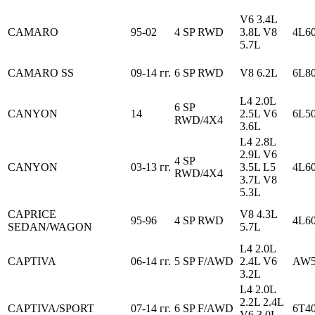
V6 3.4L
CAMARO
95-02
4 SP RWD
3.8L V8
4L6
5.7L
CAMARO SS
09-14 гг.
6 SP RWD
V8 6.2L
6L8
L4 2.0L
6 SP
CANYON
14
2.5L V6
6L5
RWD/4X4
3.6L
L4 2.8L
2.9L V6
4 SP
CANYON
03-13 гг.
3.5L L5
4L6
RWD/4X4
3.7L V8
5.3L
CAPRICE
V8 4.3L
95-96
4 SP RWD
4L6
SEDAN/WAGON
5.7L
L4 2.0L
CAPTIVA
06-14 гг.
5 SP F/AWD
2.4L V6
AW5
3.2L
L4 2.0L
2.2L 2.4L
CAPTIVA/SPORT
07-14 гг.
6 SP F/AWD
6T40
V6 3.0L