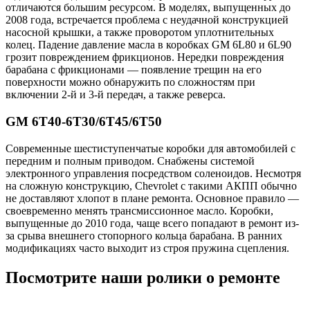
отличаются большим ресурсом. В моделях, выпущенных до
2008 года, встречается проблема с неудачной конструкцией
насосной крышки, а также проворотом уплотнительных
колец. Падение давление масла в коробках GM 6L80 и 6L90
грозит повреждением фрикционов. Нередки повреждения
барабана с фрикционами — появление трещин на его
поверхности можно обнаружить по сложностям при
включении 2-й и 3-й передач, а также реверса.
GM 6T40-6T30/6T45/6T50
Современные шестиступенчатые коробки для автомобилей с
передним и полным приводом. Снабжены системой
электронного управления посредством соленоидов. Несмотря
на сложную конструкцию, Chevrolet с такими АКПП обычно
не доставляют хлопот в плане ремонта. Основное правило —
своевременно менять трансмиссионное масло. Коробки,
выпущенные до 2010 года, чаще всего попадают в ремонт из-
за срыва внешнего стопорного кольца барабана. В ранних
модификациях часто выходит из строя пружина сцепления.
Посмотрите наши ролики о ремонте