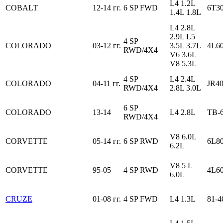
L4 1.2L
COBALT
12-14 гг.
6 SP FWD
6T30
1.4L 1.8L
L4 2.8L
2.9L L5
4 SP
COLORADO
03-12 гг.
3.5L 3.7L
4L6
RWD/4X4
V6 3.6L
V8 5.3L
4 SP
L4 2.4L
COLORADO
04-11 гг.
JR4
RWD/4X4
2.8L 3.0L
6 SP
COLORADO
13-14
L4 2.8L
TB-
RWD/4X4
V8 6.0L
CORVETTE
05-14 гг.
6 SP RWD
6L8
6.2L
V8 5 L
CORVETTE
95-05
4 SP RWD
4L6
6.0L
CRUZE
01-08 гг.
4 SP FWD
L4 1.3L
81-4