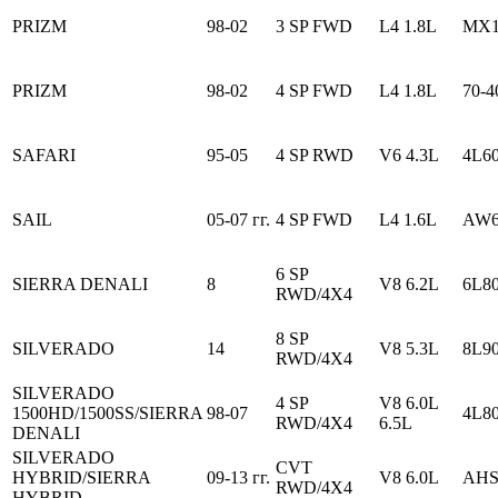
PRIZM
98-02
3 SP FWD
L4 1.8L
MX
PRIZM
98-02
4 SP FWD
L4 1.8L
70-
SAFARI
95-05
4 SP RWD
V6 4.3L
4L6
SAIL
05-07 гг.
4 SP FWD
L4 1.6L
AW6
6 SP
SIERRA DENALI
8
V8 6.2L
6L8
RWD/4X4
8 SP
SILVERADO
14
V8 5.3L
8L9
RWD/4X4
SILVERADO
4 SP
V8 6.0L
1500HD/1500SS/SIERRA
98-07
4L8
RWD/4X4
6.5L
DENALI
SILVERADO
CVT
HYBRID/SIERRA
09-13 гг.
V8 6.0L
AHS
RWD/4X4
HYBRID