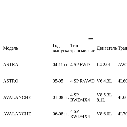
Год
Тип
Модель
Двигатель
Тра
выпуска
трансмиссии
ASTRA
04-11 гг.
4 SP FWD
L4 2.0L
AW5
ASTRO
95-05
4 SP R/AWD
V6 4.3L
4L6
4 SP
V8 5.3L
AVALANCHE
01-08 гг.
4L6
RWD/4X4
8.1L
4 SP
AVALANCHE
06-08 гг.
V8 6.0L
4L7
RWD/4X4