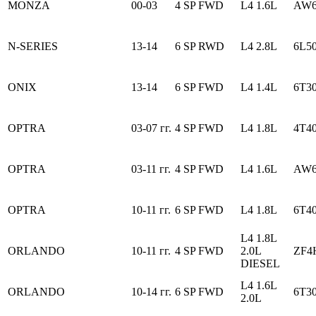
MONZA
00-03
4 SP FWD
L4 1.6L
AW6
N-SERIES
13-14
6 SP RWD
L4 2.8L
6L5
ONIX
13-14
6 SP FWD
L4 1.4L
6T3
OPTRA
03-07 гг.
4 SP FWD
L4 1.8L
4T4
OPTRA
03-11 гг.
4 SP FWD
L4 1.6L
AW6
OPTRA
10-11 гг.
6 SP FWD
L4 1.8L
6T4
L4 1.8L
ORLANDO
10-11 гг.
4 SP FWD
2.0L
ZF4
DIESEL
L4 1.6L
ORLANDO
10-14 гг.
6 SP FWD
6T3
2.0L