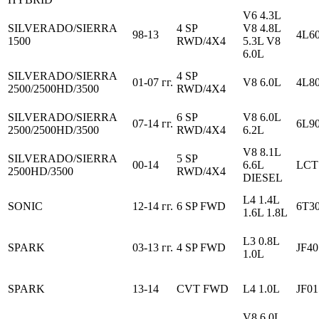
V6 4.3L
SILVERADO/SIERRA
4 SP
V8 4.8L
98-13
4L60
1500
RWD/4X4
5.3L V8
6.0L
SILVERADO/SIERRA
4 SP
01-07 гг.
V8 6.0L
4L8
2500/2500HD/3500
RWD/4X4
SILVERADO/SIERRA
6 SP
V8 6.0L
07-14 гг.
6L9
2500/2500HD/3500
RWD/4X4
6.2L
V8 8.1L
SILVERADO/SIERRA
5 SP
00-14
6.6L
LCT
2500HD/3500
RWD/4X4
DIESEL
L4 1.4L
SONIC
12-14 гг.
6 SP FWD
6T3
1.6L 1.8L
L3 0.8L
SPARK
03-13 гг.
4 SP FWD
JF4
1.0L
SPARK
13-14
CVT FWD
L4 1.0L
JF0
V8 6.0L