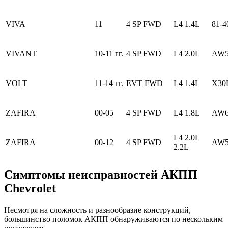
VIVA
11
4 SP FWD
L4 1.4L
81-
VIVANT
10-11 гг.
4 SP FWD
L4 2.0L
AW5
VOLT
11-14 гг.
EVT FWD
L4 1.4L
X30
ZAFIRA
00-05
4 SP FWD
L4 1.8L
AW6
L4 2.0L
ZAFIRA
00-12
4 SP FWD
AW5
2.2L
Симптомы неисправностей АКПП
Chevrolet
Несмотря на сложность и разнообразие конструкций,
большинство поломок АКПП обнаруживаются по нескольким