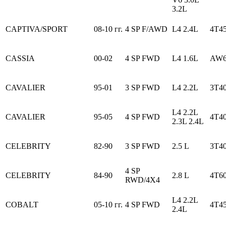
3.2L
CAPTIVA/SPORT
08-10 гг.
4 SP F/AWD
L4 2.4L
4T4
CASSIA
00-02
4 SP FWD
L4 1.6L
AW6
CAVALIER
95-01
3 SP FWD
L4 2.2L
3T4
L4 2.2L
CAVALIER
95-05
4 SP FWD
4T4
2.3L 2.4L
CELEBRITY
82-90
3 SP FWD
2.5 L
3T4
4 SP
CELEBRITY
84-90
2.8 L
4T60
RWD/4X4
L4 2.2L
COBALT
05-10 гг.
4 SP FWD
4T4
2.4L