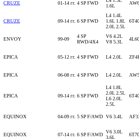
L4 1.5L
CRUZE
01-14 гг.
4 SP FWD
AW6
1.6L
L4 1.4L
CRUZE
09-14 гг.
6 SP FWD
1.6L 1.8L
6T40
2.0L 2.5L
4 SP
V6 4.2L
ENVOY
99-09
4L6
RWD/4X4
V8 5.3L
EPICA
05-12 гг.
4 SP FWD
L4 2.0L
ZF4
EPICA
06-08 гг.
4 SP FWD
L4 2.0L
AW5
L4 1.8L
2.0L 2.5L
EPICA
09-14 гг.
6 SP FWD
6T40
L6 2.0L
2.5L
EQUINOX
04-09 гг.
5 SP F/AWD
V6 3.4L
AF3
V6 3.0L
EQUINOX
07-14 гг.
6 SP F/AWD
6T7
3.6L