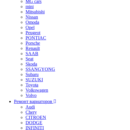
MG cars
mini
Mitsubishi
Nissan
Omoda
Opel
Peugeot
PONTIAC
Porsche
Renault
SAAB
Seat
Skoda
SSANGYONG
Subaru
SUZUKI
Toyota
Volkswagen
Volvo
Ремонт вариаторов
Audi
Chery
CITROEN
DODGE
INFINITI