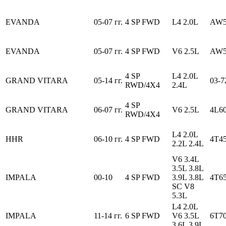
EVANDA
05-07 гг.
4 SP FWD
L4 2.0L
AW5
EVANDA
05-07 гг.
4 SP FWD
V6 2.5L
AW5
4 SP
L4 2.0L
GRAND VITARA
05-14 гг.
03-
RWD/4X4
2.4L
4 SP
GRAND VITARA
06-07 гг.
V6 2.5L
4L6
RWD/4X4
L4 2.0L
HHR
06-10 гг.
4 SP FWD
4T4
2.2L 2.4L
V6 3.4L
3.5L 3.8L
IMPALA
00-10
4 SP FWD
3.9L 3.8L
4T6
SC V8
5.3L
L4 2.0L
IMPALA
11-14 гг.
6 SP FWD
V6 3.5L
6T7
3.6L 3.9L