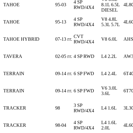
4 SP
TAHOE
95-03
8.1L 6.5L
4L8
RWD/4X4
DIESEL
4 SP
V8 4.8L
TAHOE
95-13
4L6
RWD/4X4
5.3L 5.7L
CVT
TAHOE HYBRID
07-13 гг.
V8 6.0L
AHS
RWD/4X4
TAVERA
02-05 гг.
4 SP RWD
L4 2.2L
AW3
TERRAIN
09-14 гг.
6 SP FWD
L4 2.4L
6T40
V6 3.0L
TERRAIN
09-14 гг.
6 SP FWD
6T7
3.6L
3 SP
TRACKER
98
L4 1.6L
3L3
RWD/4X4
4 SP
L4 1.6L
TRACKER
98-04
4L6
RWD/4X4
2.0L