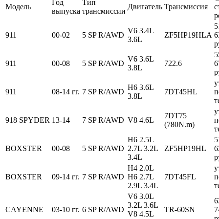
Год
Тип
Модель
Двигатель
Трансмиссия
с
выпуска
трансмиссии
р
5
V6 3.4L
911
00-02
5 SP R/AWD
ZF5HP19HLA
6
3.6L
р
5
V6 3.6L
911
00-08
5 SP R/AWD
722.6
6
3.8L
р
у
H6 3.6L
911
08-14 гг.
7 SP R/AWD
7DT45HL
п
3.8L
т
у
7DT75
918 SPYDER
13-14
7 SP R/AWD
V8 4.6L
п
(780N.m)
т
H6 2.5L
5
BOXSTER
00-08
5 SP R/AWD
2.7L 3.2L
ZF5HP19HL
6
3.4L
р
H4 2.0L
у
BOXSTER
09-14 гг.
7 SP R/AWD
H6 2.7L
7DT45FL
п
2.9L 3.4L
т
V6 3.0L
6
3.2L 3.6L
CAYENNE
03-10 гг.
6 SP R/AWD
TR-60SN
7
V8 4.5L
р