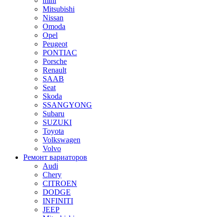
mini
Mitsubishi
Nissan
Omoda
Opel
Peugeot
PONTIAC
Porsche
Renault
SAAB
Seat
Skoda
SSANGYONG
Subaru
SUZUKI
Toyota
Volkswagen
Volvo
Ремонт вариаторов
Audi
Chery
CITROEN
DODGE
INFINITI
JEEP