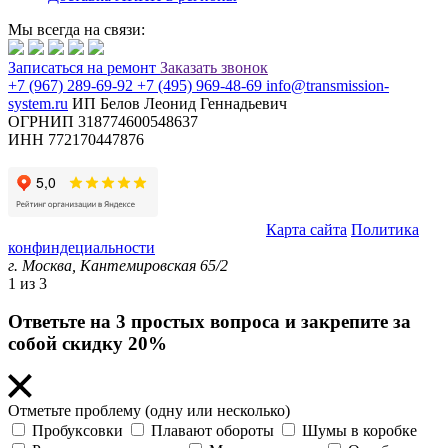
Мы всегда на связи:
Записаться
на ремонт
Заказать звонок
+7 (967) 289-69-92
+7 (495) 969-48-69
info@transmission-
system.ru
ИП Белов Леонид Геннадьевич
ОГРНИП 318774600548637
ИНН 772170447876
© Transmission System (с) 2020-2026 |
Карта сайта
Политика
конфиндециальности
г. Москва,
Кантемировская 65/2
1
из 3
Ответьте на 3 простых вопроса и закрепите за
собой скидку 20%
Отметьте проблему (одну или несколько)
Пробуксовки
Плавают обороты
Шумы в коробке