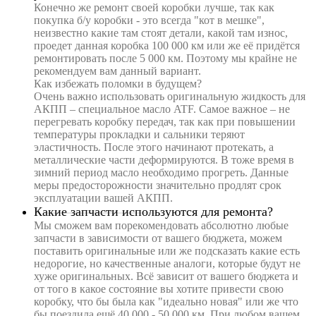
Конечно же ремонт своей коробки лучше, так как
покупка б/у коробки - это всегда "кот в мешке",
неизвестно какие там стоят детали, какой там износ,
проедет данная коробка 100 000 км или же её придётся
ремонтировать после 5 000 км. Поэтому мы крайне не
рекомендуем вам данный вариант.
Как избежать поломки в будущем?
Очень важно использовать оригинальную жидкость для
АКПП – специальное масло ATF. Самое важное – не
перегревать коробку передач, так как при повышении
температуры прокладки и сальники теряют
эластичность. После этого начинают протекать, а
металлические части деформируются. В тоже время в
зимний период масло необходимо прогреть. Данные
меры предосторожности значительно продлят срок
эксплуатации вашей АКПП.
Какие запчасти используются для ремонта?
Мы сможем вам порекомендовать абсолютно любые
запчасти в зависимости от вашего бюджета, можем
поставить оригинальные или же подсказать какие есть
недорогие, но качественные аналоги, которые будут не
хуже оригинальных. Всё зависит от вашего бюджета и
от того в какое состояние вы хотите привести свою
коробку, что бы была как "идеально новая" или же что
бы поездила ещё 40 000 - 50 000 км. При любом вашем