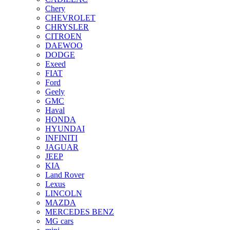
Chery
CHEVROLET
CHRYSLER
CITROEN
DAEWOO
DODGE
Exeed
FIAT
Ford
Geely
GMC
Haval
HONDA
HYUNDAI
INFINITI
JAGUAR
JEEP
KIA
Land Rover
Lexus
LINCOLN
MAZDA
MERCEDES BENZ
MG cars