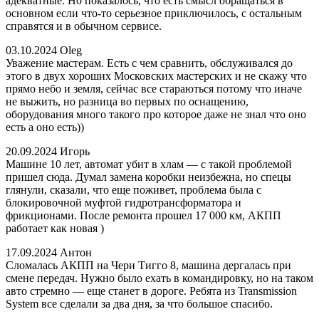
адекватные. Но показалось, что есть смысл обращаться в
основном если что-то серьезное приключилось, с остальным
справятся и в обычном сервисе.
03.10.2024
Oleg
Уважение мастерам. Есть с чем сравнить, обслуживался до
этого в двух хороших Московских мастерских и не скажу что
прямо небо и земля, сейчас все стараються потому что иначе
не выжить, но разница во первых по оснащению,
оборудования много такого про которое даже не знал что оно
есть а оно есть))
20.09.2024
Игорь
Машине 10 лет, автомат убит в хлам — с такой проблемой
пришел сюда. Думал замена коробки неизбежна, но спецы
глянули, сказали, что еще поживет, проблема была с
блокировочной муфтой гидротрансформатора и
фрикционами. После ремонта прошел 17 000 км, АКПП
работает как новая )
17.09.2024
Антон
Сломалась АКПП на Чери Тигго 8, машина дергалась при
смене передач. Нужно было ехать в командировку, но на таком
авто стремно — еще станет в дороге. Ребята из Transmission
System все сделали за два дня, за что большое спасибо.