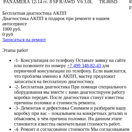
PANAMERA
12-14 гг.
8 SP R/AWD
V6 3.0L
TR-80SD
8
р
Бесплатная диагностика АКПП
Диагностика АКПП в подарок при ремонте в нашем
автосервисе
1000 руб.
0 руб
Записаться
на ремонт
Этапы работ
-1-
Консультация по телефону
Оставьте заявку на сайте
или позвоните по номеру
+7 499 348-82-43
для
первичной консультации по телефону. Если выяснится,
что проблема именно в АКПП, мастер предложит
записаться на бесплатную диагностику.
-2-
Бесплатная диагностика
При помощи специального
оборудования мы вместе с вами диагностируем работу
коробки передач. После диагностики станут известны
причины поломки и стоимость ремонта.
-3-
Демонтаж и дефектовка
Снимаем и разбираем вашу
коробку при вас – показываем на конкретных деталях и
объясняем, в чём причина поломки. На данном этапе
становится известна окончательная стоимость работ.
-4-
Ремонт и согласование стоимости
Мы согласовываем