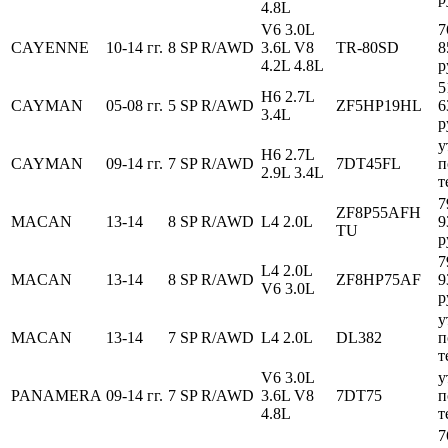
4.8L
V6 3.0L
7
CAYENNE
10-14 гг.
8 SP R/AWD
3.6L V8
TR-80SD
8
4.2L 4.8L
р
5
H6 2.7L
CAYMAN
05-08 гг.
5 SP R/AWD
ZF5HP19HL
6
3.4L
р
у
H6 2.7L
CAYMAN
09-14 гг.
7 SP R/AWD
7DT45FL
п
2.9L 3.4L
т
7
ZF8P55AFH
MACAN
13-14
8 SP R/AWD
L4 2.0L
9
TU
р
7
L4 2.0L
MACAN
13-14
8 SP R/AWD
ZF8HP75AF
9
V6 3.0L
р
у
MACAN
13-14
7 SP R/AWD
L4 2.0L
DL382
п
т
V6 3.0L
у
PANAMERA
09-14 гг.
7 SP R/AWD
3.6L V8
7DT75
п
4.8L
т
7