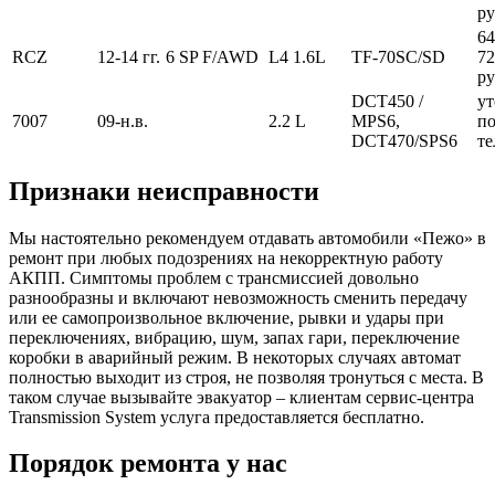
ру
64
RCZ
12-14 гг.
6 SP F/AWD
L4 1.6L
TF-70SC/SD
72
ру
DCT450 /
ут
7007
09-н.в.
2.2 L
MPS6,
п
DCT470/SPS6
те
Признаки неисправности
Мы настоятельно рекомендуем отдавать автомобили «Пежо» в
ремонт при любых подозрениях на некорректную работу
АКПП. Симптомы проблем с трансмиссией довольно
разнообразны и включают невозможность сменить передачу
или ее самопроизвольное включение, рывки и удары при
переключениях, вибрацию, шум, запах гари, переключение
коробки в аварийный режим. В некоторых случаях автомат
полностью выходит из строя, не позволяя тронуться с места. В
таком случае вызывайте эвакуатор – клиентам сервис-центра
Transmission System услуга предоставляется бесплатно.
Порядок ремонта у нас