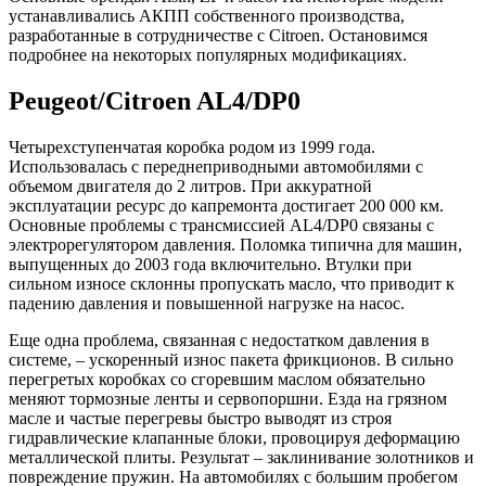
устанавливались АКПП собственного производства,
разработанные в сотрудничестве с Citroen. Остановимся
подробнее на некоторых популярных модификациях.
Peugeot/Citroen AL4/DP0
Четырехступенчатая коробка родом из 1999 года.
Использовалась с переднеприводными автомобилями с
объемом двигателя до 2 литров. При аккуратной
эксплуатации ресурс до капремонта достигает 200 000 км.
Основные проблемы с трансмиссией AL4/DP0 связаны с
электрорегулятором давления. Поломка типична для машин,
выпущенных до 2003 года включительно. Втулки при
сильном износе склонны пропускать масло, что приводит к
падению давления и повышенной нагрузке на насос.
Еще одна проблема, связанная с недостатком давления в
системе, – ускоренный износ пакета фрикционов. В сильно
перегретых коробках со сгоревшим маслом обязательно
меняют тормозные ленты и сервопоршни. Езда на грязном
масле и частые перегревы быстро выводят из строя
гидравлические клапанные блоки, провоцируя деформацию
металлической плиты. Результат – заклинивание золотников и
повреждение пружин. На автомобилях с большим пробегом