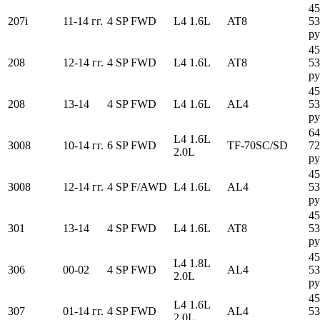
45
207i
11-14 гг.
4 SP FWD
L4 1.6L
AT8
53
ру
45
208
12-14 гг.
4 SP FWD
L4 1.6L
AT8
53
ру
45
208
13-14
4 SP FWD
L4 1.6L
AL4
53
ру
64
L4 1.6L
3008
10-14 гг.
6 SP FWD
TF-70SC/SD
72
2.0L
ру
45
3008
12-14 гг.
4 SP F/AWD
L4 1.6L
AL4
53
ру
45
301
13-14
4 SP FWD
L4 1.6L
AT8
53
ру
45
L4 1.8L
306
00-02
4 SP FWD
AL4
53
2.0L
ру
45
L4 1.6L
307
01-14 гг.
4 SP FWD
AL4
53
2.0L