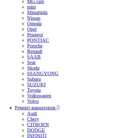
MG cars
mini
Mitsubishi
Nissan
Omoda
Opel
Peugeot
PONTIAC
Porsche
Renault
SAAB
Seat
Skoda
SSANGYONG
Subaru
SUZUKI
Toyota
Volkswagen
Volvo
Ремонт вариаторов
Audi
Chery
CITROEN
DODGE
INFINITI