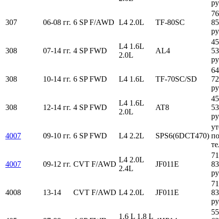
ру
76
307
06-08 гг.
6 SP F/AWD
L4 2.0L
TF-80SC
85
ру
45
L4 1.6L
308
07-14 гг.
4 SP FWD
AL4
53
2.0L
ру
64
308
10-14 гг.
6 SP FWD
L4 1.6L
TF-70SC/SD
72
ру
45
L4 1.6L
308
12-14 гг.
4 SP FWD
AT8
53
2.0L
ру
ут
4007
09-10 гг.
6 SP FWD
L4 2.2L
SPS6(6DCT470)
п
те
71
L4 2.0L
4007
09-12 гг.
CVT F/AWD
JF011E
83
2.4L
ру
71
4008
13-14
CVT F/AWD
L4 2.0L
JF011E
83
ру
55
1.6 L 1.8 L