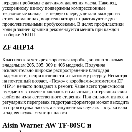
нередки проблемы с датчиком давления масла. Наконец,
ускоренному износу подвержены компрессионные
тефлоновые кольца – в первую очередь детали выходят из
строя на машинах, водители которых практикуют езду с
продолжительными пробуксовками. В целях профилактики
кольца задней крышки рекомендуется менять при каждой
разборке АКПП.
ZF 4HP14
Классическая четырехскоростная коробка, хорошо знакомая
владельцам 205, 305, 309 и 406 моделей. Получила
исключительно широкое распространение благодаря
надежности, неприхотливости и высокому ресурсу. Несмотря
на почтенный возраст, «Пежо» с коробками-автоматами ZF
4HP14 нечасто попадают в ремонт. Чаще всего трансмиссия
нуждается в замене прокладок и сальников, потерявших свои
свойства из-за естественного старения. При сильном износе и
регулярных перегревах гидротрансформатора может выходить
из строя втулка насоса, а в запущенных случаях – втулка вала
и задняя втулка ступицы насоса.
Aisin Warner AW TF-80SC и