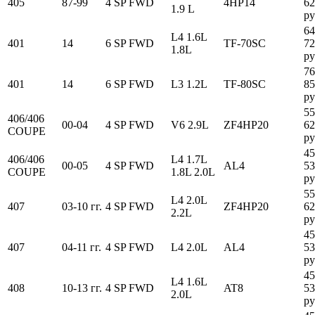
405
87-99
4 SP FWD
4HP14
62
1.9 L
ру
64
L4 1.6L
401
14
6 SP FWD
TF-70SC
72
1.8L
ру
76
401
14
6 SP FWD
L3 1.2L
TF-80SC
85
ру
55
406/406
00-04
4 SP FWD
V6 2.9L
ZF4HP20
62
COUPE
ру
45
406/406
L4 1.7L
00-05
4 SP FWD
AL4
53
COUPE
1.8L 2.0L
ру
55
L4 2.0L
407
03-10 гг.
4 SP FWD
ZF4HP20
62
2.2L
ру
45
407
04-11 гг.
4 SP FWD
L4 2.0L
AL4
53
ру
45
L4 1.6L
408
10-13 гг.
4 SP FWD
AT8
53
2.0L
ру