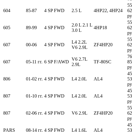
55
604
85-87
4 SP FWD
2.5 L
4HP22, 4HP24
62
ру
55
2.0 L 2.1 L
605
89-99
4 SP FWD
4HP18
62
3.0 L
ру
55
L4 2.2L
607
00-06
4 SP FWD
ZF4HP20
62
V6 2.9L
ру
76
V6 2.7L
607
05-11 гг.
6 SP F/AWD
TF-80SC
85
2.9L
ру
45
806
01-02 гг.
4 SP FWD
L4 2.0L
AL4
53
ру
45
807
01-10 гг.
4 SP FWD
L4 2.0L
AL4
53
ру
55
807
02-06 гг.
4 SP FWD
V6 2.9L
ZF4HP20
62
ру
45
PARS
08-14 гг.
4 SP FWD
L4 1.6L
AL4
53