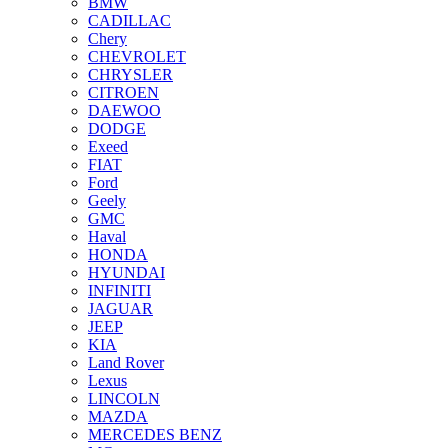
BMW
CADILLAC
Chery
CHEVROLET
CHRYSLER
CITROEN
DAEWOO
DODGE
Exeed
FIAT
Ford
Geely
GMC
Haval
HONDA
HYUNDAI
INFINITI
JAGUAR
JEEP
KIA
Land Rover
Lexus
LINCOLN
MAZDA
MERCEDES BENZ