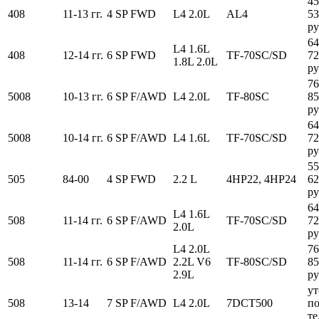
45
408
11-13 гг.
4 SP FWD
L4 2.0L
AL4
53
ру
64
L4 1.6L
408
12-14 гг.
6 SP FWD
TF-70SC/SD
72
1.8L 2.0L
ру
76
5008
10-13 гг.
6 SP F/AWD
L4 2.0L
TF-80SC
85
ру
64
5008
10-14 гг.
6 SP F/AWD
L4 1.6L
TF-70SC/SD
72
ру
55
505
84-00
4 SP FWD
2.2 L
4HP22, 4HP24
62
ру
64
L4 1.6L
508
11-14 гг.
6 SP F/AWD
TF-70SC/SD
72
2.0L
ру
L4 2.0L
76
508
11-14 гг.
6 SP F/AWD
2.2L V6
TF-80SC/SD
85
2.9L
ру
ут
508
13-14
7 SP F/AWD
L4 2.0L
7DCT500
п
те