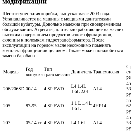
модификации
Шестиступенчатая коробка, выпускаемая с 2003 года.
Устанавливается на машины с мощными двигателями
большой кубатуры. Довольно надежна при своевременном
обслуживании. Агрегаты, длительно работающие на масле с
высоким содержанием продуктов износа фрикционов,
склонны к поломкам гидротрансформатора. После
эксплуатации на горелом масле необходимо поменять
комплект фрикционов целиком. Также может понадобиться
замена барабана.
С
Год
Тип
Модель
Двигатель
Трансмиссия
ст
выпуска
трансмиссии
ре
45
L4 1.4L
206/206SD
00-14
4 SP FWD
AL4
53
1.6L 2.0L
ру
55
1.1 L 1.4 L
205
83-95
4 SP FWD
4HP14
62
1.6 L
ру
45
207
05-14 гг.
4 SP FWD
L4 1.6L
AL4
53
ру