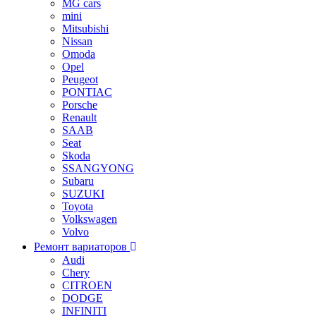
MG cars
mini
Mitsubishi
Nissan
Omoda
Opel
Peugeot
PONTIAC
Porsche
Renault
SAAB
Seat
Skoda
SSANGYONG
Subaru
SUZUKI
Toyota
Volkswagen
Volvo
Ремонт вариаторов
Audi
Chery
CITROEN
DODGE
INFINITI