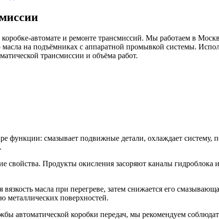
смиссии
 в коробке-автомате и ремонте трансмиссий. Мы работаем в Моск
 масла на подъёмниках с аппаратной промывкой системы. Исполь
матической трансмиссии и объёма работ.
ре функции: смазывает подвижные детали, охлаждает систему, п
.
ие свойства. Продукты окисления засоряют каналы гидроблока 
 вязкость масла при перегреве, затем снижается его смазывающ
ию металлических поверхностей.
ужбы автоматической коробки передач, мы рекомендуем соблюда