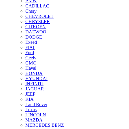
BMW
CADILLAC
Chery
CHEVROLET
CHRYSLER
CITROEN
DAEWOO
DODGE
Exeed
FIAT
Ford
Geely
GMC
Haval
HONDA
HYUNDAI
INFINITI
JAGUAR
JEEP
KIA
Land Rover
Lexus
LINCOLN
MAZDA
MERCEDES BENZ