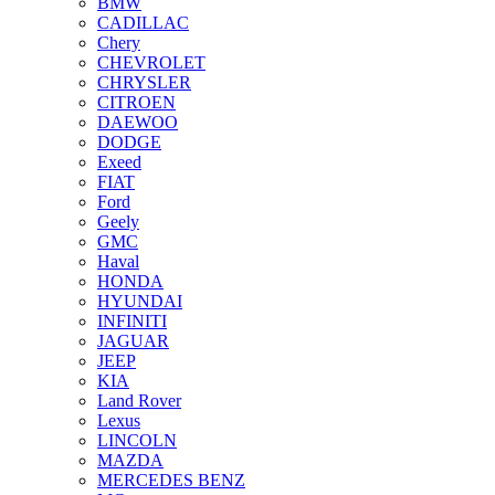
BMW
CADILLAC
Chery
CHEVROLET
CHRYSLER
CITROEN
DAEWOO
DODGE
Exeed
FIAT
Ford
Geely
GMC
Haval
HONDA
HYUNDAI
INFINITI
JAGUAR
JEEP
KIA
Land Rover
Lexus
LINCOLN
MAZDA
MERCEDES BENZ