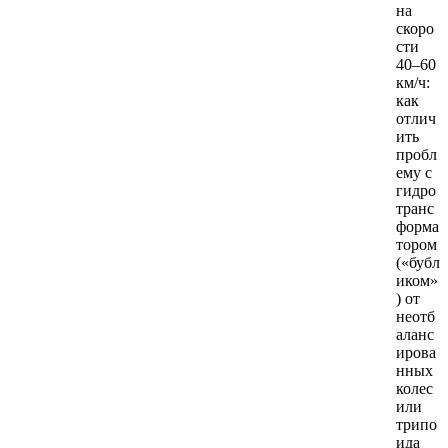
на
скоро
сти
40–60
км/ч:
как
отлич
ить
пробл
ему с
гидро
транс
форма
тором
(«бубл
иком»
) от
неотб
аланс
ирова
нных
колес
или
трипо
ида