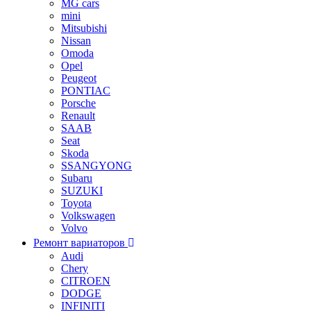
MG cars
mini
Mitsubishi
Nissan
Omoda
Opel
Peugeot
PONTIAC
Porsche
Renault
SAAB
Seat
Skoda
SSANGYONG
Subaru
SUZUKI
Toyota
Volkswagen
Volvo
Ремонт вариаторов
Audi
Chery
CITROEN
DODGE
INFINITI