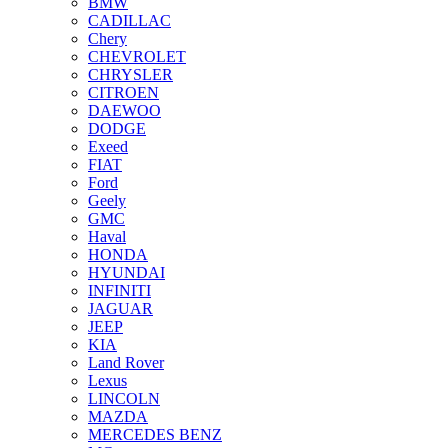
BMW
CADILLAC
Chery
CHEVROLET
CHRYSLER
CITROEN
DAEWOO
DODGE
Exeed
FIAT
Ford
Geely
GMC
Haval
HONDA
HYUNDAI
INFINITI
JAGUAR
JEEP
KIA
Land Rover
Lexus
LINCOLN
MAZDA
MERCEDES BENZ