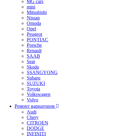
MG cars
mini
Mitsubishi
Nissan
Omoda
Opel
Peugeot
PONTIAC
Porsche
Renault
SAAB
Seat
Skoda
SSANGYONG
Subaru
SUZUKI
Toyota
Volkswagen
Volvo
Ремонт вариаторов
Audi
Chery
CITROEN
DODGE
INFINITI