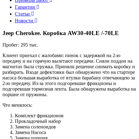
Примеры работ
Гарантии
Статьи
Новости
Jeep Cherokee. Коробка AW30-40LE /-70LE
Пробег: 295 тыс.
Клиент приехал с жалобами: пинок с задержкой на 2-ю
передачу и на горячую вылетают передачи. Сняли поддон на
магнитах была стружка. Приняли решение снимать коробку и
разбирать. Входе дефектовки был обнаружено что на стартере
насоса большая выработка от втулки барабану отвечающею за
2-ю передачу. Из-за этого подгоревшие фрикционы и
подгоревшая тормозная лента. Была обнаружена выработка на
поршне от пружины.
Что менялось:
Комплект фрикционов
Прокладочный набор
Замена соленоидов
Замена Насоса
Замена поршня