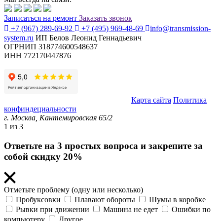
Записаться
на ремонт
Заказать звонок
+7 (967) 289-69-92
+7 (495) 969-48-69
info@transmission-
system.ru
ИП Белов Леонид Геннадьевич
ОГРНИП 318774600548637
ИНН 772170447876
© Transmission System (с) 2020-2026 |
Карта сайта
Политика
конфиндециальности
г. Москва,
Кантемировская 65/2
1
из 3
Ответьте на 3 простых вопроса и закрепите за
собой скидку 20%
Отметьте проблему (одну или несколько)
Пробуксовки
Плавают обороты
Шумы в коробке
Рывки при движении
Машина не едет
Ошибки по
компьютеру
Другое