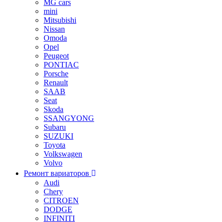
MG cars
mini
Mitsubishi
Nissan
Omoda
Opel
Peugeot
PONTIAC
Porsche
Renault
SAAB
Seat
Skoda
SSANGYONG
Subaru
SUZUKI
Toyota
Volkswagen
Volvo
Ремонт вариаторов
Audi
Chery
CITROEN
DODGE
INFINITI