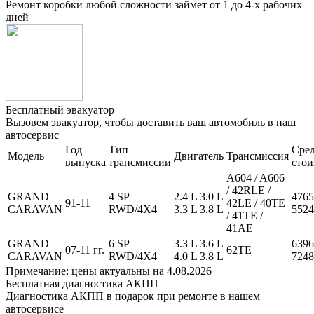
Ремонт коробки любой сложности займет от 1 до 4-х рабочих
дней
Бесплатный эвакуатор
Вызовем эвакуатор, чтобы доставить ваш автомобиль в наш
автосервис
Год
Тип
Сре
Модель
Двигатель
Трансмиссия
выпуска
трансмиссии
стои
A604 / A606
/ 42RLE /
GRAND
4 SP
2.4 L 3.0 L
4765
91-11
42LE / 40TE
CARAVAN
RWD/4X4
3.3 L 3.8 L
5524
/ 41TE /
41AE
GRAND
6 SP
3.3 L 3.6 L
6396
07-11 гг.
62TE
CARAVAN
RWD/4X4
4.0 L 3.8 L
7248
Примечание: цены актуальны на 4.08.2026
Бесплатная диагностика АКПП
Диагностика АКПП в подарок при ремонте в нашем
автосервисе