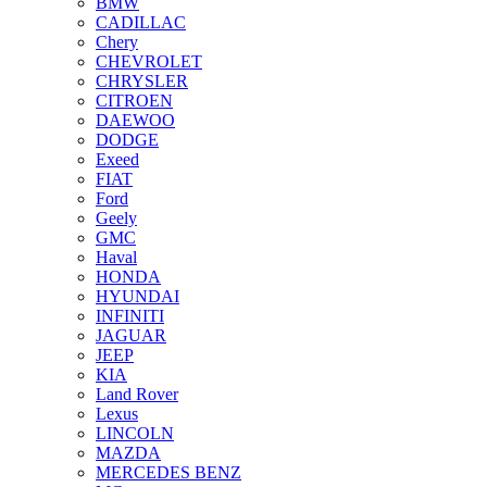
BMW
CADILLAC
Chery
CHEVROLET
CHRYSLER
CITROEN
DAEWOO
DODGE
Exeed
FIAT
Ford
Geely
GMC
Haval
HONDA
HYUNDAI
INFINITI
JAGUAR
JEEP
KIA
Land Rover
Lexus
LINCOLN
MAZDA
MERCEDES BENZ