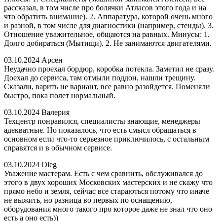
рассказал, в том числе про болячки Атласов этого года и на
что обратить внимание). 2. Аппаратура, которой очень много
и разной, в том числе для диагностики (например, стенды). 3.
Отношение уважительное, общаются на равных. Минусы: 1.
Долго добираться (Мытищи). 2. Не занимаются двигателями.
03.10.2024
Арсен
Неудачно проехал бордюр, коробка потекла. Заметил не сразу.
Доехал до сервиса, там отмыли поддон, нашли трещину.
Сказали, варить не вариант, все равно разойдется. Поменяли
быстро, пока полет нормальный.
03.10.2024
Валерия
Техцентр понравился, специалисты знающие, менеджеры
адекватные. Но показалось, что есть смысл обращаться в
основном если что-то серьезное приключилось, с остальным
справятся и в обычном сервисе.
03.10.2024
Oleg
Уважение мастерам. Есть с чем сравнить, обслуживался до
этого в двух хороших Московских мастерских и не скажу что
прямо небо и земля, сейчас все стараються потому что иначе
не выжить, но разница во первых по оснащению,
оборудования много такого про которое даже не знал что оно
есть а оно есть))