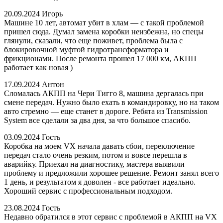
20.09.2024
Игорь
Машине 10 лет, автомат убит в хлам — с такой проблемой
пришел сюда. Думал замена коробки неизбежна, но спецы
глянули, сказали, что еще поживет, проблема была с
блокировочной муфтой гидротрансформатора и
фрикционами. После ремонта прошел 17 000 км, АКПП
работает как новая )
17.09.2024
Антон
Сломалась АКПП на Чери Тигго 8, машина дергалась при
смене передач. Нужно было ехать в командировку, но на таком
авто стремно — еще станет в дороге. Ребята из Transmission
System все сделали за два дня, за что большое спасибо.
03.09.2024
Гость
Коробка на моем VX начала давать сбои, переключение
передач стало очень резким, потом и вовсе перешла в
аварийку. Приехал на диагностику, мастера выявили
проблему и предложили хорошее решение. Ремонт занял всего
1 день, и результатом я доволен - все работает идеально.
Хороший сервис с профессиональным подходом.
23.08.2024
Гость
Недавно обратился в этот сервис с проблемой в АКПП на VX