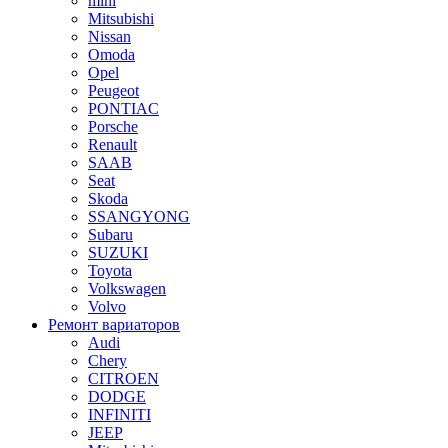
mini
Mitsubishi
Nissan
Omoda
Opel
Peugeot
PONTIAC
Porsche
Renault
SAAB
Seat
Skoda
SSANGYONG
Subaru
SUZUKI
Toyota
Volkswagen
Volvo
Ремонт вариаторов
Audi
Chery
CITROEN
DODGE
INFINITI
JEEP