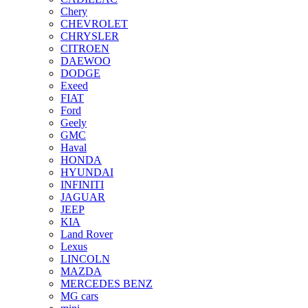
Chery
CHEVROLET
CHRYSLER
CITROEN
DAEWOO
DODGE
Exeed
FIAT
Ford
Geely
GMC
Haval
HONDA
HYUNDAI
INFINITI
JAGUAR
JEEP
KIA
Land Rover
Lexus
LINCOLN
MAZDA
MERCEDES BENZ
MG cars