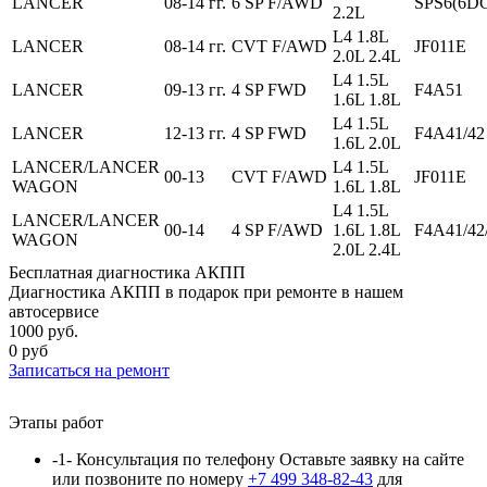
LANCER
08-14 гг.
6 SP F/AWD
SPS6(6D
2.2L
L4 1.8L
LANCER
08-14 гг.
CVT F/AWD
JF011E
2.0L 2.4L
L4 1.5L
LANCER
09-13 гг.
4 SP FWD
F4A51
1.6L 1.8L
L4 1.5L
LANCER
12-13 гг.
4 SP FWD
F4A41/42
1.6L 2.0L
LANCER/LANCER
L4 1.5L
00-13
CVT F/AWD
JF011E
WAGON
1.6L 1.8L
L4 1.5L
LANCER/LANCER
00-14
4 SP F/AWD
1.6L 1.8L
F4A41/4
WAGON
2.0L 2.4L
Бесплатная диагностика АКПП
Диагностика АКПП в подарок при ремонте в нашем
автосервисе
1000 руб.
0 руб
Записаться
на ремонт
Этапы работ
-1-
Консультация по телефону
Оставьте заявку на сайте
или позвоните по номеру
+7 499 348-82-43
для