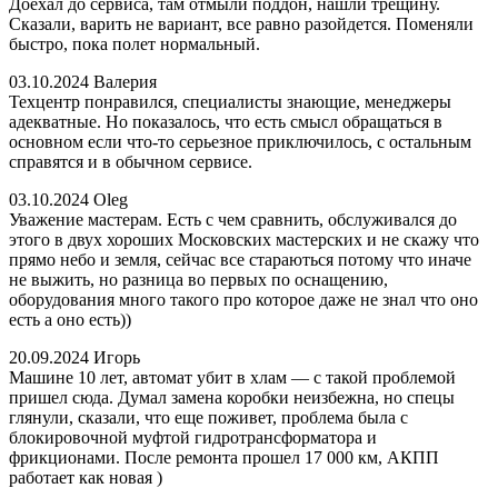
Доехал до сервиса, там отмыли поддон, нашли трещину.
Сказали, варить не вариант, все равно разойдется. Поменяли
быстро, пока полет нормальный.
03.10.2024
Валерия
Техцентр понравился, специалисты знающие, менеджеры
адекватные. Но показалось, что есть смысл обращаться в
основном если что-то серьезное приключилось, с остальным
справятся и в обычном сервисе.
03.10.2024
Oleg
Уважение мастерам. Есть с чем сравнить, обслуживался до
этого в двух хороших Московских мастерских и не скажу что
прямо небо и земля, сейчас все стараються потому что иначе
не выжить, но разница во первых по оснащению,
оборудования много такого про которое даже не знал что оно
есть а оно есть))
20.09.2024
Игорь
Машине 10 лет, автомат убит в хлам — с такой проблемой
пришел сюда. Думал замена коробки неизбежна, но спецы
глянули, сказали, что еще поживет, проблема была с
блокировочной муфтой гидротрансформатора и
фрикционами. После ремонта прошел 17 000 км, АКПП
работает как новая )