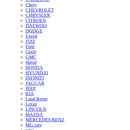
Chery
CHEVROLET
CHRYSLER
CITROEN
DAEWOO
DODGE
Exeed
FIAT
Ford
Geely
GMC
Haval
HONDA
HYUNDAI
INFINITI
JAGUAR
JEEP
KIA
Land Rover
Lexus
LINCOLN
MAZDA
MERCEDES BENZ
MG cars