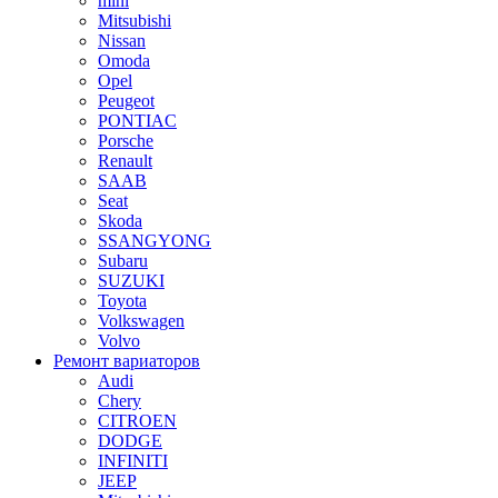
mini
Mitsubishi
Nissan
Omoda
Opel
Peugeot
PONTIAC
Porsche
Renault
SAAB
Seat
Skoda
SSANGYONG
Subaru
SUZUKI
Toyota
Volkswagen
Volvo
Ремонт вариаторов
Audi
Chery
CITROEN
DODGE
INFINITI
JEEP