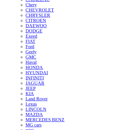
Chery
CHEVROLET
CHRYSLER
CITROEN
DAEWOO
DODGE
Exeed
FIAT
Ford
Geely
GMC
Haval
HONDA
HYUNDAI
INFINITI
JAGUAR
JEEP
KIA
Land Rover
Lexus
LINCOLN
MAZDA
MERCEDES BENZ
MG cars