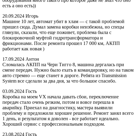
оборудования много такого про которое даже не знал что оно
есть а оно есть))
20.09.2024
Игорь
Машине 10 лет, автомат убит в хлам — с такой проблемой
пришел сюда. Думал замена коробки неизбежна, но спецы
глянули, сказали, что еще поживет, проблема была с
блокировочной муфтой гидротрансформатора и
фрикционами. После ремонта прошел 17 000 км, АКПП
работает как новая )
17.09.2024
Антон
Сломалась АКПП на Чери Тигго 8, машина дергалась при
смене передач. Нужно было ехать в командировку, но на таком
авто стремно — еще станет в дороге. Ребята из Transmission
System все сделали за два дня, за что большое спасибо.
03.09.2024
Гость
Коробка на моем VX начала давать сбои, переключение
передач стало очень резким, потом и вовсе перешла в
аварийку. Приехал на диагностику, мастера выявили
проблему и предложили хорошее решение. Ремонт занял всего
1 день, и результатом я доволен - все работает идеально.
Хороший сервис с профессиональным подходом.
23.08.2024
Гость