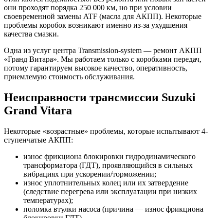
они проходят порядка 250 000 км, но при условии
своевременной замены ATF (масла для АКПП). Некоторые
проблемы коробок возникают именно из-за ухудшения
качества смазки.
Одна из услуг центра Transmission-system — ремонт АКПП
«Гранд Витара». Мы работаем только с коробками передач,
потому гарантируем высокое качество, оперативность,
приемлемую стоимость обслуживания.
Неисправности трансмиссии Suzuki
Grand Vitara
Некоторые «возрастные» проблемы, которые испытывают 4-
ступенчатые АКПП:
износ фрикциона блокировки гидродинамического
трансформатора (ГДТ), проявляющийся в сильных
вибрациях при ускорении/торможении;
износ уплотнительных колец или их затвердение
(следствие перегрева или эксплуатации при низких
температурах);
поломка втулки насоса (причина — износ фрикциона
блокировки ГДТ).