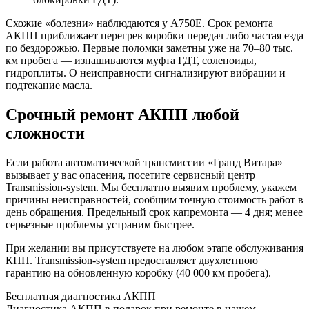
Схожие «болезни» наблюдаются у А750Е. Срок ремонта
АКПП приближает перегрев коробки передач либо частая езда
по бездорожью. Первые поломки заметны уже на 70–80 тыс.
км пробега — изнашиваются муфта ГДТ, соленоиды,
гидроплиты. О неисправности сигнализируют вибрации и
подтекание масла.
Срочный ремонт АКПП любой
сложности
Если работа автоматической трансмиссии «Гранд Витара»
вызывает у вас опасения, посетите сервисный центр
Transmission-system. Мы бесплатно выявим проблему, укажем
причины неисправностей, сообщим точную стоимость работ в
день обращения. Предельный срок капремонта — 4 дня; менее
серьезные проблемы устраним быстрее.
При желании вы присутствуете на любом этапе обслуживания
КПП. Transmission-system предоставляет двухлетнюю
гарантию на обновленную коробку (40 000 км пробега).
Бесплатная диагностика АКПП
Диагностика АКПП в подарок при ремонте в нашем