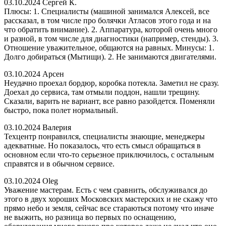
03.10.2024
Сергей К.
Плюсы: 1. Специалисты (машиной занимался Алексей, все
рассказал, в том числе про болячки Атласов этого года и на
что обратить внимание). 2. Аппаратура, которой очень много
и разной, в том числе для диагностики (например, стенды). 3.
Отношение уважительное, общаются на равных. Минусы: 1.
Долго добираться (Мытищи). 2. Не занимаются двигателями.
03.10.2024
Арсен
Неудачно проехал бордюр, коробка потекла. Заметил не сразу.
Доехал до сервиса, там отмыли поддон, нашли трещину.
Сказали, варить не вариант, все равно разойдется. Поменяли
быстро, пока полет нормальный.
03.10.2024
Валерия
Техцентр понравился, специалисты знающие, менеджеры
адекватные. Но показалось, что есть смысл обращаться в
основном если что-то серьезное приключилось, с остальным
справятся и в обычном сервисе.
03.10.2024
Oleg
Уважение мастерам. Есть с чем сравнить, обслуживался до
этого в двух хороших Московских мастерских и не скажу что
прямо небо и земля, сейчас все стараються потому что иначе
не выжить, но разница во первых по оснащению,