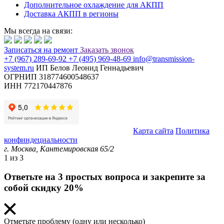
Дополнительное охлаждение для АКПП
Доставка АКПП в регионы
Мы всегда на связи:
Записаться
на ремонт
Заказать звонок
+7 (967) 289-69-92
+7 (495) 969-48-69
info@transmission-
system.ru
ИП Белов Леонид Геннадьевич
ОГРНИП 318774600548637
ИНН 772170447876
© Transmission System (с) 2020-2026 |
Карта сайта
Политика
конфиндециальности
г. Москва,
Кантемировская 65/2
1
из 3
Ответьте на 3 простых вопроса и закрепите за
собой скидку 20%
Отметьте проблему (одну или несколько)