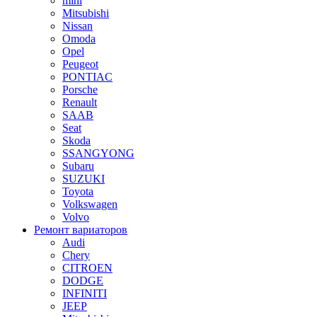
mini
Mitsubishi
Nissan
Omoda
Opel
Peugeot
PONTIAC
Porsche
Renault
SAAB
Seat
Skoda
SSANGYONG
Subaru
SUZUKI
Toyota
Volkswagen
Volvo
Ремонт вариаторов
Audi
Chery
CITROEN
DODGE
INFINITI
JEEP