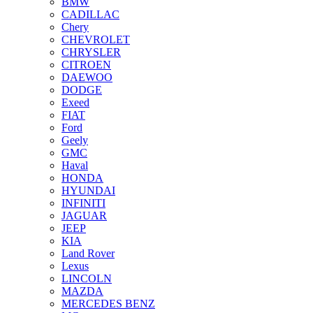
BMW
CADILLAC
Chery
CHEVROLET
CHRYSLER
CITROEN
DAEWOO
DODGE
Exeed
FIAT
Ford
Geely
GMC
Haval
HONDA
HYUNDAI
INFINITI
JAGUAR
JEEP
KIA
Land Rover
Lexus
LINCOLN
MAZDA
MERCEDES BENZ