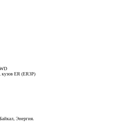
 4WD
, кузов ER (ER3P)
айкал, Энергия.