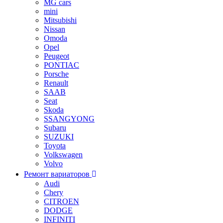
MG cars
mini
Mitsubishi
Nissan
Omoda
Opel
Peugeot
PONTIAC
Porsche
Renault
SAAB
Seat
Skoda
SSANGYONG
Subaru
SUZUKI
Toyota
Volkswagen
Volvo
Ремонт вариаторов
Audi
Chery
CITROEN
DODGE
INFINITI