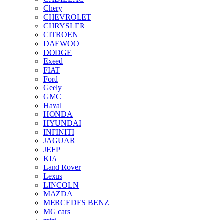
Chery
CHEVROLET
CHRYSLER
CITROEN
DAEWOO
DODGE
Exeed
FIAT
Ford
Geely
GMC
Haval
HONDA
HYUNDAI
INFINITI
JAGUAR
JEEP
KIA
Land Rover
Lexus
LINCOLN
MAZDA
MERCEDES BENZ
MG cars