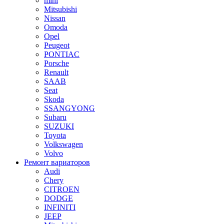
mini
Mitsubishi
Nissan
Omoda
Opel
Peugeot
PONTIAC
Porsche
Renault
SAAB
Seat
Skoda
SSANGYONG
Subaru
SUZUKI
Toyota
Volkswagen
Volvo
Ремонт вариаторов
Audi
Chery
CITROEN
DODGE
INFINITI
JEEP