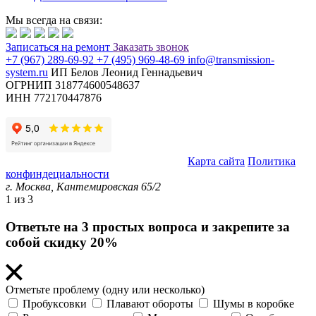
Мы всегда на связи:
Записаться
на ремонт
Заказать звонок
+7 (967) 289-69-92
+7 (495) 969-48-69
info@transmission-
system.ru
ИП Белов Леонид Геннадьевич
ОГРНИП 318774600548637
ИНН 772170447876
© Transmission System (с) 2020-2026 |
Карта сайта
Политика
конфиндециальности
г. Москва,
Кантемировская 65/2
1
из 3
Ответьте на 3 простых вопроса и закрепите за
собой скидку 20%
Отметьте проблему (одну или несколько)
Пробуксовки
Плавают обороты
Шумы в коробке