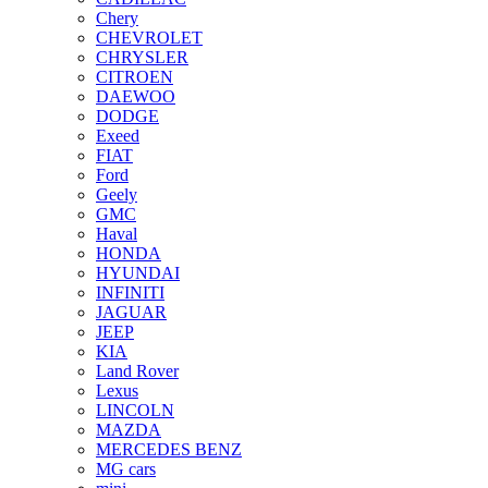
Chery
CHEVROLET
CHRYSLER
CITROEN
DAEWOO
DODGE
Exeed
FIAT
Ford
Geely
GMC
Haval
HONDA
HYUNDAI
INFINITI
JAGUAR
JEEP
KIA
Land Rover
Lexus
LINCOLN
MAZDA
MERCEDES BENZ
MG cars