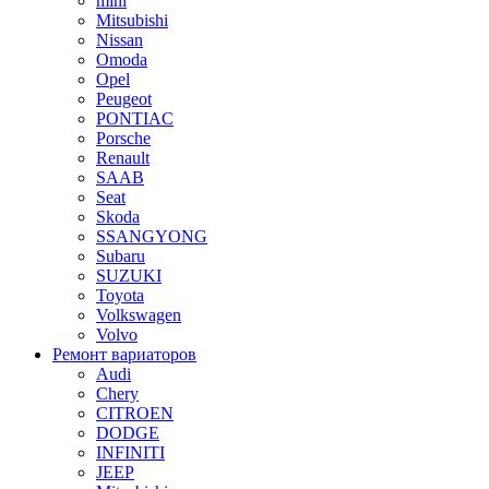
mini
Mitsubishi
Nissan
Omoda
Opel
Peugeot
PONTIAC
Porsche
Renault
SAAB
Seat
Skoda
SSANGYONG
Subaru
SUZUKI
Toyota
Volkswagen
Volvo
Ремонт вариаторов
Audi
Chery
CITROEN
DODGE
INFINITI
JEEP