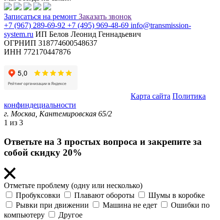
Записаться
на ремонт
Заказать звонок
+7 (967) 289-69-92
+7 (495) 969-48-69
info@transmission-
system.ru
ИП Белов Леонид Геннадьевич
ОГРНИП 318774600548637
ИНН 772170447876
© Transmission System (с) 2020-2026 |
Карта сайта
Политика
конфиндециальности
г. Москва,
Кантемировская 65/2
1
из 3
Ответьте на 3 простых вопроса и закрепите за
собой скидку 20%
Отметьте проблему (одну или несколько)
Пробуксовки
Плавают обороты
Шумы в коробке
Рывки при движении
Машина не едет
Ошибки по
компьютеру
Другое