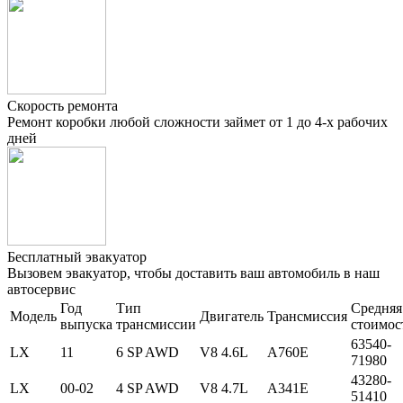
Скорость ремонта
Ремонт коробки любой сложности займет от 1 до 4-х рабочих
дней
Бесплатный эвакуатор
Вызовем эвакуатор, чтобы доставить ваш автомобиль в наш
автосервис
Год
Тип
Средняя
Модель
Двигатель
Трансмиссия
выпуска
трансмиссии
стоимос
63540-
LX
11
6 SP AWD
V8 4.6L
A760E
71980
43280-
LX
00-02
4 SP AWD
V8 4.7L
A341E
51410