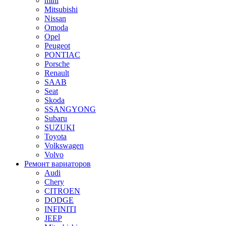
mini
Mitsubishi
Nissan
Omoda
Opel
Peugeot
PONTIAC
Porsche
Renault
SAAB
Seat
Skoda
SSANGYONG
Subaru
SUZUKI
Toyota
Volkswagen
Volvo
Ремонт вариаторов
Audi
Chery
CITROEN
DODGE
INFINITI
JEEP