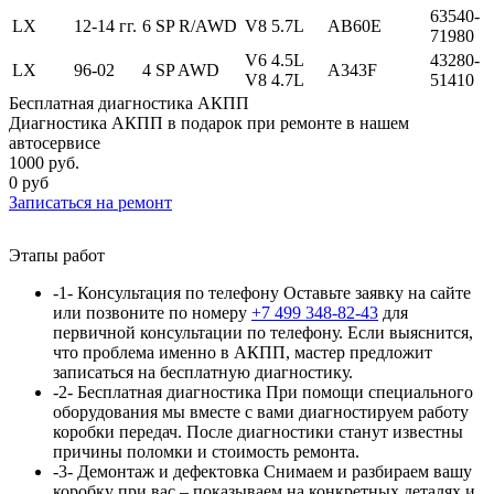
63540-
LX
12-14 гг.
6 SP R/AWD
V8 5.7L
AB60E
71980
V6 4.5L
43280-
LX
96-02
4 SP AWD
A343F
V8 4.7L
51410
Бесплатная диагностика АКПП
Диагностика АКПП в подарок при ремонте в нашем
автосервисе
1000 руб.
0 руб
Записаться
на ремонт
Этапы работ
-1-
Консультация по телефону
Оставьте заявку на сайте
или позвоните по номеру
+7 499 348-82-43
для
первичной консультации по телефону. Если выяснится,
что проблема именно в АКПП, мастер предложит
записаться на бесплатную диагностику.
-2-
Бесплатная диагностика
При помощи специального
оборудования мы вместе с вами диагностируем работу
коробки передач. После диагностики станут известны
причины поломки и стоимость ремонта.
-3-
Демонтаж и дефектовка
Снимаем и разбираем вашу
коробку при вас – показываем на конкретных деталях и