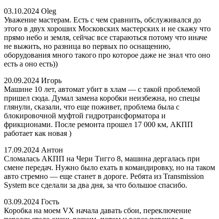
03.10.2024
Oleg
Уважение мастерам. Есть с чем сравнить, обслуживался до
этого в двух хороших Московских мастерских и не скажу что
прямо небо и земля, сейчас все стараються потому что иначе
не выжить, но разница во первых по оснащению,
оборудования много такого про которое даже не знал что оно
есть а оно есть))
20.09.2024
Игорь
Машине 10 лет, автомат убит в хлам — с такой проблемой
пришел сюда. Думал замена коробки неизбежна, но спецы
глянули, сказали, что еще поживет, проблема была с
блокировочной муфтой гидротрансформатора и
фрикционами. После ремонта прошел 17 000 км, АКПП
работает как новая )
17.09.2024
Антон
Сломалась АКПП на Чери Тигго 8, машина дергалась при
смене передач. Нужно было ехать в командировку, но на таком
авто стремно — еще станет в дороге. Ребята из Transmission
System все сделали за два дня, за что большое спасибо.
03.09.2024
Гость
Коробка на моем VX начала давать сбои, переключение