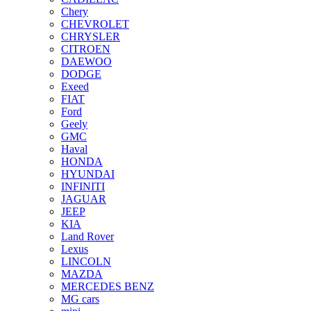
Chery
CHEVROLET
CHRYSLER
CITROEN
DAEWOO
DODGE
Exeed
FIAT
Ford
Geely
GMC
Haval
HONDA
HYUNDAI
INFINITI
JAGUAR
JEEP
KIA
Land Rover
Lexus
LINCOLN
MAZDA
MERCEDES BENZ
MG cars