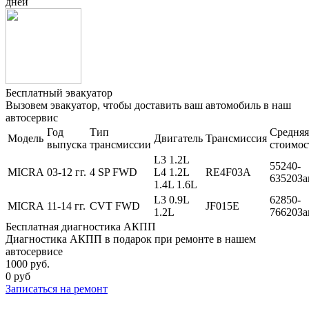
дней
Бесплатный эвакуатор
Вызовем эвакуатор, чтобы доставить ваш автомобиль в наш
автосервис
Год
Тип
Средняя
Модель
Двигатель
Трансмиссия
выпуска
трансмиссии
стоимос
L3 1.2L
55240-
MICRA
03-12 гг.
4 SP FWD
L4 1.2L
RE4F03A
63520
За
1.4L 1.6L
L3 0.9L
62850-
MICRA
11-14 гг.
CVT FWD
JF015E
1.2L
76620
За
Бесплатная диагностика АКПП
Диагностика АКПП в подарок при ремонте в нашем
автосервисе
1000 руб.
0 руб
Записаться
на ремонт