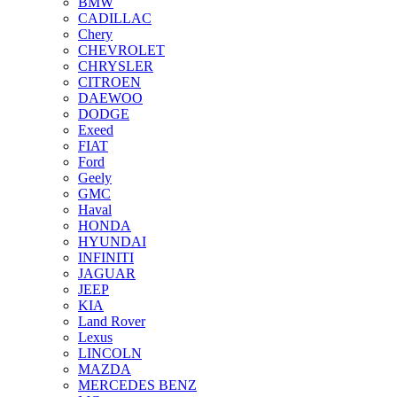
BMW
CADILLAC
Chery
CHEVROLET
CHRYSLER
CITROEN
DAEWOO
DODGE
Exeed
FIAT
Ford
Geely
GMC
Haval
HONDA
HYUNDAI
INFINITI
JAGUAR
JEEP
KIA
Land Rover
Lexus
LINCOLN
MAZDA
MERCEDES BENZ