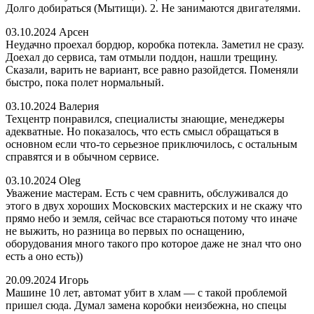
Долго добираться (Мытищи). 2. Не занимаются двигателями.
03.10.2024
Арсен
Неудачно проехал бордюр, коробка потекла. Заметил не сразу.
Доехал до сервиса, там отмыли поддон, нашли трещину.
Сказали, варить не вариант, все равно разойдется. Поменяли
быстро, пока полет нормальный.
03.10.2024
Валерия
Техцентр понравился, специалисты знающие, менеджеры
адекватные. Но показалось, что есть смысл обращаться в
основном если что-то серьезное приключилось, с остальным
справятся и в обычном сервисе.
03.10.2024
Oleg
Уважение мастерам. Есть с чем сравнить, обслуживался до
этого в двух хороших Московских мастерских и не скажу что
прямо небо и земля, сейчас все стараються потому что иначе
не выжить, но разница во первых по оснащению,
оборудования много такого про которое даже не знал что оно
есть а оно есть))
20.09.2024
Игорь
Машине 10 лет, автомат убит в хлам — с такой проблемой
пришел сюда. Думал замена коробки неизбежна, но спецы