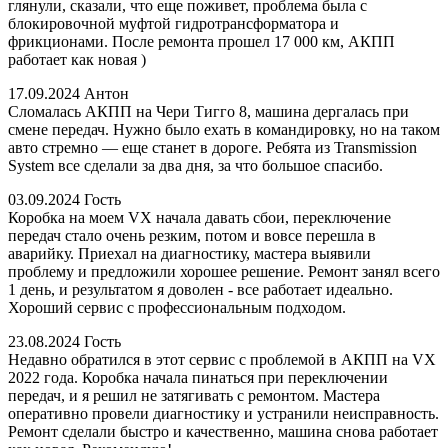
глянули, сказали, что еще поживет, проблема была с
блокировочной муфтой гидротрансформатора и
фрикционами. После ремонта прошел 17 000 км, АКПП
работает как новая )
17.09.2024
Антон
Сломалась АКПП на Чери Тигго 8, машина дергалась при
смене передач. Нужно было ехать в командировку, но на таком
авто стремно — еще станет в дороге. Ребята из Transmission
System все сделали за два дня, за что большое спасибо.
03.09.2024
Гость
Коробка на моем VX начала давать сбои, переключение
передач стало очень резким, потом и вовсе перешла в
аварийку. Приехал на диагностику, мастера выявили
проблему и предложили хорошее решение. Ремонт занял всего
1 день, и результатом я доволен - все работает идеально.
Хороший сервис с профессиональным подходом.
23.08.2024
Гость
Недавно обратился в этот сервис с проблемой в АКПП на VX
2022 года. Коробка начала пинаться при переключении
передач, и я решил не затягивать с ремонтом. Мастера
оперативно провели диагностику и устранили неисправность.
Ремонт сделали быстро и качественно, машина снова работает