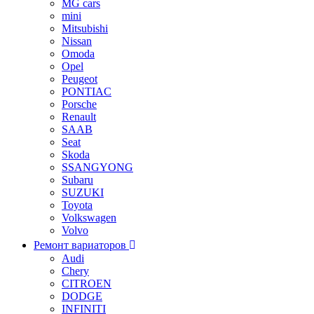
MG cars
mini
Mitsubishi
Nissan
Omoda
Opel
Peugeot
PONTIAC
Porsche
Renault
SAAB
Seat
Skoda
SSANGYONG
Subaru
SUZUKI
Toyota
Volkswagen
Volvo
Ремонт вариаторов
Audi
Chery
CITROEN
DODGE
INFINITI