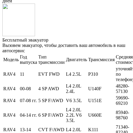
дней
Бесплатный эвакуатор
Вызовем эвакуатор, чтобы доставить ваш автомобиль в наш
автосервис
Год
Тип
Средняя
Модель
Двигатель
Трансмиссия
выпуска
трансмиссии
стоимос
уточняй
RAV4
11
EVT FWD
L4 2.5L
P310
по
телефон
L4 2.0L
48280-
RAV4
00-08
4 SP AWD
U140F
2.4L
57130
59690-
RAV4
07-08 гг.
5 SP F/AWD
V6 3.5L
U151E
69210
L4 2.0L
85940-
RAV4
04-14 гг.
6 SP F/AWD
2.2L V6
U660E
98760
3.5L
71340-
RAV4
13-14
CVT F/AWD
L4 2.0L
K111
82240