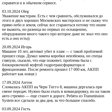
справятся и в обычном сервисе.
03.10.2024
Oleg
Уважение мастерам. Есть с чем сравнить, обслуживался до
этого в двух хороших Московских мастерских и не скажу что
прямо небо и земля, сейчас все стараються потому что иначе
не выжить, но разница во первых по оснащению,
оборудования много такого про которое даже не знал что оно
есть а оно есть))
20.09.2024
Игорь
Машине 10 лет, автомат убит в хлам — с такой проблемой
пришел сюда. Думал замена коробки неизбежна, но спецы
глянули, сказали, что еще поживет, проблема была с
блокировочной муфтой гидротрансформатора и
фрикционами. После ремонта прошел 17 000 км, АКПП
работает как новая )
17.09.2024
Антон
Сломалась АКПП на Чери Тигго 8, машина дергалась при
смене передач. Нужно было ехать в командировку, но на таком
авто стремно — еще станет в дороге. Ребята из Transmission
System все сделали за два дня, за что большое спасибо.
03.09.2024
Гость