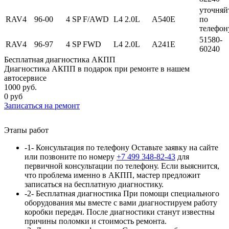
уточняй
RAV4
96-00
4 SP F/AWD
L4 2.0L
A540E
по
телефон
51580-
RAV4
96-97
4 SP FWD
L4 2.0L
A241E
60240
Бесплатная диагностика АКПП
Диагностика АКПП в подарок при ремонте в нашем
автосервисе
1000 руб.
0 руб
Записаться
на ремонт
Этапы работ
-1-
Консультация по телефону
Оставьте заявку на сайте
или позвоните по номеру
+7 499 348-82-43
для
первичной консультации по телефону. Если выяснится,
что проблема именно в АКПП, мастер предложит
записаться на бесплатную диагностику.
-2-
Бесплатная диагностика
При помощи специального
оборудования мы вместе с вами диагностируем работу
коробки передач. После диагностики станут известны
причины поломки и стоимость ремонта.