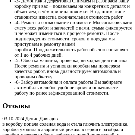
-3-
Демонтаж и дефектовка
Снимаем и разбираем вашу
коробку при вас – показываем на конкретных деталях и
объясняем, в чём причина поломки. На данном этапе
становится известна окончательная стоимость работ.
-4-
Ремонт и согласование стоимости
Мы согласовываем
смету всех работ и запчастей с вами, сумма
фиксируется
и не может измениться в процессе ремонта. После
подтверждения стоимости, сроков и порядка мы
приступаем к ремонту вашей
коробки. Продолжительность работ обычно составляет
от 1 до 4 рабочих дней.
-5-
Обкатка машины, проверка, выходная диагностика
После ремонта и установки коробки мы проверяем
качество работ, вновь диагностируем автомобиль и
проводим обкатку.
-6-
Забор автомобиля и оплата работы
Вы забираете
автомобиль в любое удобное время и оплачиваете
работу по ранее зафиксированной стоимости.
Отзывы
03.10.2024
Денис Давыдов
в коробку попала соленая вода и стала глючить электроника,
коробка уходила в аварийный режим. в сервисе разобрали
коробку, перепаяли блок, собрали с новой прокладкой, и