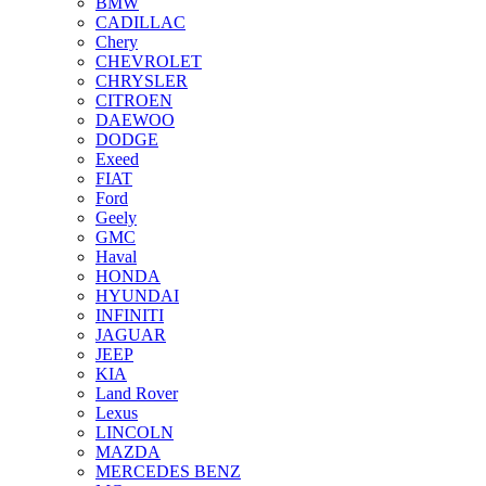
BMW
CADILLAC
Chery
CHEVROLET
CHRYSLER
CITROEN
DAEWOO
DODGE
Exeed
FIAT
Ford
Geely
GMC
Haval
HONDA
HYUNDAI
INFINITI
JAGUAR
JEEP
KIA
Land Rover
Lexus
LINCOLN
MAZDA
MERCEDES BENZ