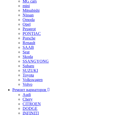
MG cars
mini
Mitsubishi
Nissan
Omoda
Opel
Peugeot
PONTIAC
Porsche
Renault
SAAB
Seat
Skoda
SSANGYONG
Subaru
SUZUKI
Toyota
Volkswagen
Volvo
Ремонт вариаторов
Audi
Chery
CITROEN
DODGE
INFINITI