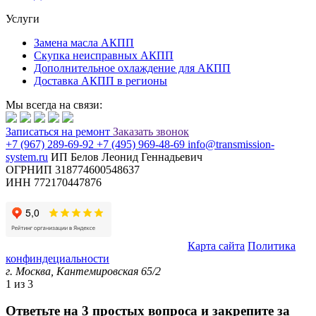
Услуги
Замена масла АКПП
Скупка неисправных АКПП
Дополнительное охлаждение для АКПП
Доставка АКПП в регионы
Мы всегда на связи:
Записаться
на ремонт
Заказать звонок
+7 (967) 289-69-92
+7 (495) 969-48-69
info@transmission-
system.ru
ИП Белов Леонид Геннадьевич
ОГРНИП 318774600548637
ИНН 772170447876
© Transmission System (с) 2020-2026 |
Карта сайта
Политика
конфиндециальности
г. Москва,
Кантемировская 65/2
1
из 3
Ответьте на 3 простых вопроса и закрепите за