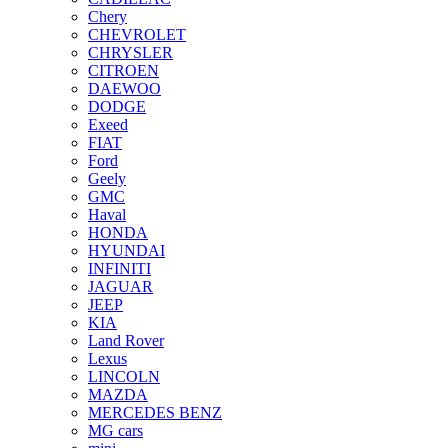
Chery
CHEVROLET
CHRYSLER
CITROEN
DAEWOO
DODGE
Exeed
FIAT
Ford
Geely
GMC
Haval
HONDA
HYUNDAI
INFINITI
JAGUAR
JEEP
KIA
Land Rover
Lexus
LINCOLN
MAZDA
MERCEDES BENZ
MG cars