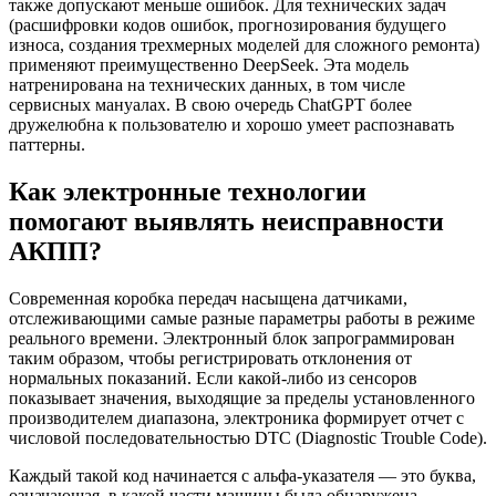
также допускают меньше ошибок. Для технических задач
(расшифровки кодов ошибок, прогнозирования будущего
износа, создания трехмерных моделей для сложного ремонта)
применяют преимущественно DeepSeek. Эта модель
натренирована на технических данных, в том числе
сервисных мануалах. В свою очередь ChatGPT более
дружелюбна к пользователю и хорошо умеет распознавать
паттерны.
Как электронные технологии
помогают выявлять неисправности
АКПП?
Современная коробка передач насыщена датчиками,
отслеживающими самые разные параметры работы в режиме
реального времени. Электронный блок запрограммирован
таким образом, чтобы регистрировать отклонения от
нормальных показаний. Если какой-либо из сенсоров
показывает значения, выходящие за пределы установленного
производителем диапазона, электроника формирует отчет с
числовой последовательностью DTC (Diagnostic Trouble Code).
Каждый такой код начинается с альфа-указателя — это буква,
означающая, в какой части машины была обнаружена