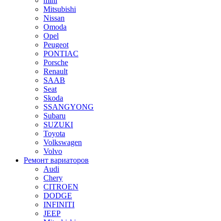
mini
Mitsubishi
Nissan
Omoda
Opel
Peugeot
PONTIAC
Porsche
Renault
SAAB
Seat
Skoda
SSANGYONG
Subaru
SUZUKI
Toyota
Volkswagen
Volvo
Ремонт вариаторов
Audi
Chery
CITROEN
DODGE
INFINITI
JEEP