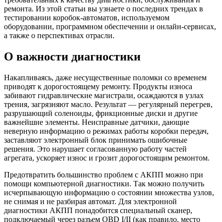
ремонта. Из этой статьи вы узнаете о последних трендах в
тестировании коробок-автоматов, используемом
оборудовании, программном обеспечении и онлайн-сервисах,
а также о перспективах отрасли.
О важности диагностики
Накапливаясь, даже несущественные поломки со временем
приводят к дорогостоящему ремонту. Продукты износа
забивают гидравлические магистрали, осаждаются в узлах
трения, загрязняют масло. Результат — регулярный перегрев,
разрушающий соленоиды, фрикционные диски и другие
важнейшие элементы. Неисправные датчики, дающие
неверную информацию о режимах работы коробки передач,
заставляют электронный блок принимать ошибочные
решения. Это нарушает согласованную работу частей
агрегата, ускоряет износ и грозит дорогостоящим ремонтом.
Предотвратить большинство проблем с АКПП можно при
помощи компьютерной диагностики. Так можно получить
исчерпывающую информацию о состоянии множества узлов,
не снимая и не разбирая автомат. Для электронной
диагностики АКПП понадобится специальный сканер,
подключаемый через разъем OBD I/II (как правило, место