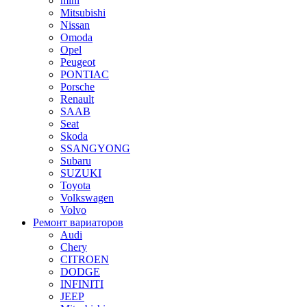
mini
Mitsubishi
Nissan
Omoda
Opel
Peugeot
PONTIAC
Porsche
Renault
SAAB
Seat
Skoda
SSANGYONG
Subaru
SUZUKI
Toyota
Volkswagen
Volvo
Ремонт вариаторов
Audi
Chery
CITROEN
DODGE
INFINITI
JEEP