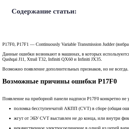
Содержание статьи:
P17F0, P17F1 — Continuously Variable Transmission Judder (вибр
Данные ошибки возникают в машинах, в которых используются вар
Qashqai J11, Xtrail T32, Infiniti QX60 и Infiniti JX35.
Возможно появление дополнительных признаков, но не всегда.
Возможные причины ошибки P17F0
Появление на приборной панели надписи P17F0 конкретно не ук
поломка бесступенчатой АКПП (CVT) в сборе (общая ошиб
жгут от ЭБУ CVT выставлен не до конца, или внутри фик
некачественное электросоединение в одной из цепей вари