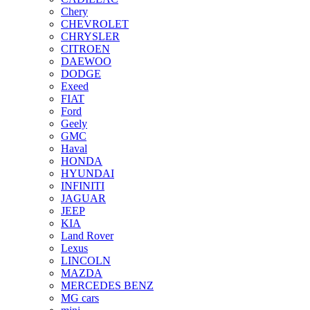
Chery
CHEVROLET
CHRYSLER
CITROEN
DAEWOO
DODGE
Exeed
FIAT
Ford
Geely
GMC
Haval
HONDA
HYUNDAI
INFINITI
JAGUAR
JEEP
KIA
Land Rover
Lexus
LINCOLN
MAZDA
MERCEDES BENZ
MG cars