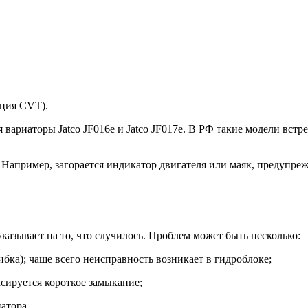
ация CVT).
иаторы Jatco JF016e и Jatco JF017e. В РФ такие модели встречаю
 Например, загорается индикатор двигателя или маяк, предупре
азывает на то, что случилось. Проблем может быть несколько:
ка); чаще всего неисправность возникает в гидроблоке;
сируется короткое замыкание;
атора.