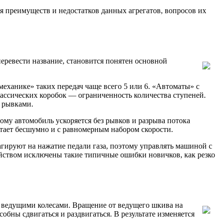
я преимуществ и недостатков данных агрегатов, вопросов их
перевести название, становится понятен основной
механике» таких передач чаще всего 5 или 6. «Автоматы» с
ассических коробок — ограниченность количества ступеней.
и рывками.
ому автомобиль ускоряется без рывков и разрыва потока
ает бесшумно и с равномерным набором скорости.
агируют на нажатие педали газа, поэтому управлять машиной с
йством исключены такие типичные ошибки новичков, как резко
с ведущими колесами. Вращение от ведущего шкива на
бны сдвигаться и раздвигаться. В результате изменяется