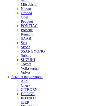
mini
Mitsubishi
Nissan
Omoda
Opel
Peugeot
PONTIAC
Porsche
Renault
SAAB
Seat
Skoda
SSANGYONG
Subaru
SUZUKI
Toyota
Volkswagen
Volvo
Ремонт вариаторов
Audi
Chery
CITROEN
DODGE
INFINITI
JEEP