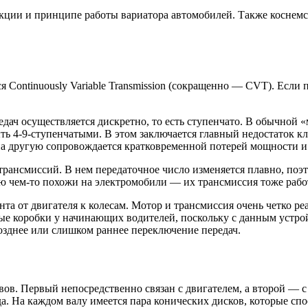
укции и принципе работы вариатора автомобилей. Также коснемс
 Continuously Variable Transmission (сокращенно — CVT). Если 
ач осуществляется дискретно, то есть ступенчато. В обычной «
 4-9-ступенчатыми. В этом заключается главный недостаток кл
и на другую сопровождается кратковременной потерей мощности 
рансмиссий. В нем передаточное число изменяется плавно, поэт
чем-то похожи на электромобили — их трансмиссия тоже работ
та от двигателя к колесам. Мотор и трансмиссия очень четко ре
е коробки у начинающих водителей, поскольку с данным устро
озднее или слишком раннее переключение передач.
вов. Первый непосредственно связан с двигателем, а второй — 
 На каждом валу имеется пара конических дисков, которые спосо