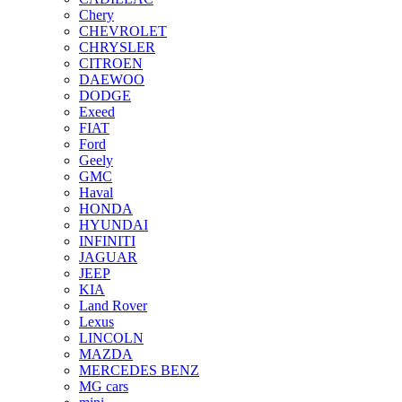
Chery
CHEVROLET
CHRYSLER
CITROEN
DAEWOO
DODGE
Exeed
FIAT
Ford
Geely
GMC
Haval
HONDA
HYUNDAI
INFINITI
JAGUAR
JEEP
KIA
Land Rover
Lexus
LINCOLN
MAZDA
MERCEDES BENZ
MG cars