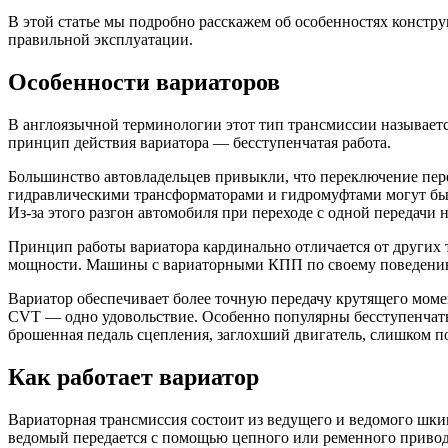
В этой статье мы подробно расскажем об особенностях констр
правильной эксплуатации.
Особенности вариаторов
В англоязычной терминологии этот тип трансмиссии называется
принцип действия вариатора — бесступенчатая работа.
Большинство автовладельцев привыкли, что переключение перед
гидравлическими трансформаторами и гидромуфтами могут быть
Из-за этого разгон автомобиля при переходе с одной передач
Принцип работы вариатора кардинально отличается от других т
мощности. Машины с вариаторными КПП по своему поведению 
Вариатор обеспечивает более точную передачу крутящего момен
CVT — одно удовольствие. Особенно популярны бесступенчаты
брошенная педаль сцепления, заглохший двигатель, слишком п
Как работает вариатор
Вариаторная трансмиссия состоит из ведущего и ведомого шки
ведомый передается с помощью цепного или ременного привода.