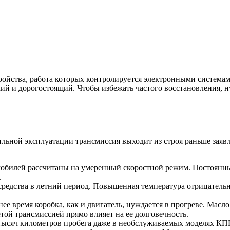
ройства, работа которых контролируется электронными система
кий и дорогостоящий. Чтобы избежать частого восстановления, 
льной эксплуатации трансмиссия выходит из строя раньше зая
обилей рассчитаны на умеренный скоростной режим. Постоянны
.
средства в летний период. Повышенная температура отрицатель
время коробка, как и двигатель, нуждается в прогреве. Масло г
той трансмиссией прямо влияет на ее долговечность.
 тысяч километров пробега даже в необслуживаемых моделях КП