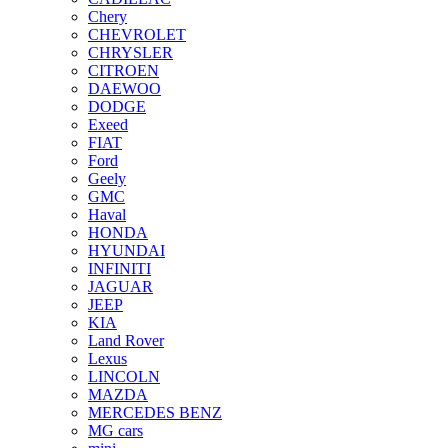
Chery
CHEVROLET
CHRYSLER
CITROEN
DAEWOO
DODGE
Exeed
FIAT
Ford
Geely
GMC
Haval
HONDA
HYUNDAI
INFINITI
JAGUAR
JEEP
KIA
Land Rover
Lexus
LINCOLN
MAZDA
MERCEDES BENZ
MG cars