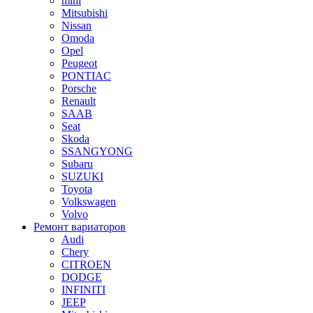
mini
Mitsubishi
Nissan
Omoda
Opel
Peugeot
PONTIAC
Porsche
Renault
SAAB
Seat
Skoda
SSANGYONG
Subaru
SUZUKI
Toyota
Volkswagen
Volvo
Ремонт вариаторов
Audi
Chery
CITROEN
DODGE
INFINITI
JEEP